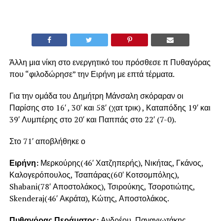
Άλλη μια νίκη στο ενεργητικό του πρόσθεσε π Πυθαγόρας
που “φιλοδώρησε” την Ειρήνη με επτά τέρματα.
Για την ομάδα του Δημήτρη Μάνσαλη σκόραραν οι
Παρίσης στο 16′ , 30′ και 58′ (χατ τρικ) , Καταπόδης 19′ και
39′ Λυμπέρης στο 20′ και Παππάς στο 22′ (7-0).
Στο 71′ αποβλήθηκε ο
Ειρήνη:
Μερκούρης(46′ Χατζηπερής), Νικήτας, Γκάνος,
Καλογερόπουλος, Τσαπάρας(60′ Κοτσομπόλης),
Shabani(78′ Αποστολάκος), Τσιρούκης, Τσοροτιώτης,
Skenderaj(46′ Ακράτα), Κώτης, Αποστολάκος.
Πυθαγόρας Περάματος:
Ανδρέου, Παναγιωτάκης,