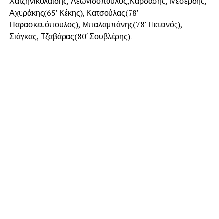
Χατζηνικολαϊδης, Λεωνιδόπουλος,Καρδάσης, Μεσερδής,
Αχυράκης(65′ Κέκης), Κατσούλας(78′
Παρασκευόπουλος), Μπαλαμπάνης(78′ Πετεινός),
Σιάγκας, Τζαβάρας(80′ Σουβλέρης).