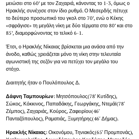
μειώσει στο 60’ με τον Ζαχαριά, κάνοντας το 1-3, όμως ο
Ηρακλής συνέχισε στον ίδιο ρυθμό. Ο Μεσερδής πέτυχε
το δεύτερο προσωπικό του γκολ στο 70’, ενώ ο Κέκης
«σφράγισε» τη μεγάλη νίκη με δύο τέρματα στο 80’ και στο
85’, διαμορφώνοντας το τελικό 6-1.
Έτσι, ο Ηρακλής Νίκαιας βρίσκεται μια ανάσα από την
άνοδο, καθώς χρειάζεται μόνο τη νίκη στην τελευταία
αγωνιστική της σεζόν για να πετύχει τον μεγάλο του
στόχο.
Διαιτητής ήταν ο Πουλόπουλος Δ.
Δάφνη Ταμπουρίων:
Μητσόπουλος(78′ Κυτίδης),
Σώκος, Κόκκινος, Παπαδάκης, Γεωργάκης, Ντεμάϊ(78′
Ζέμπος), Ζαχαριάς, Κούρος, Ζαφειρίου(46′
Πανταζόπουλος), Ραματιάς, Ξυμητήρης(46′ Δήμας).
Ηρακλής Νίκαιας:
Οικονόμου, Τηνιακός(65′ Προμπονάς),