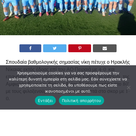
Σπουδαία βαθμολογικής σημασίας νίκη πέτυχε ο Ηρακλής
Νίκαιας εκτός έδρας επί του ΑΟ Πειραιά με 4-0 και
Χρησιμοποιούμε cookies για να σας προσφέρουμε την
επανήλθε προσωρινά στην κορυφή καθώς το ντέρμπι της
καλύτερη δυνατή εμπειρία στη σελίδα μας. Εάν συνεχίσετε να
Αμφιαλής Β’ με τον Φοίνικα Αγίας Σοφίας διεκόπη στο 80′
χρησιμοποιείτε τη σελίδα, θα υποθέσουμε πως είστε
με τους φιλοξενούμενους να ήταν μπροστά στο σκορ με 1-
ικανοποιημένοι με αυτό.
0.
Εντάξει
Πολιτική απορρήτου
Για την ομάδα του Παναγιώτη Μωραΐτη σκόραραν οι
Χατζηνικολαΐδης στο 12’, Μεσερδής στο 51’ με εκτέλεση
φάουλ και Λεωνιδόπουλος στο 74’ και στο 90’ με κεφαλιά,
διαμορφώνοντας το τελικό 0-4.