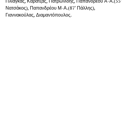
Πλιάγκας, Καρατζάς, Πατρωνίδης, Παπανδρέου Α-Α.(55′
Νατσάκος), Παπανδρέου Μ-Α.(87′ Πάλλης),
Γιαννακούλας, Διαμαντόπουλος.