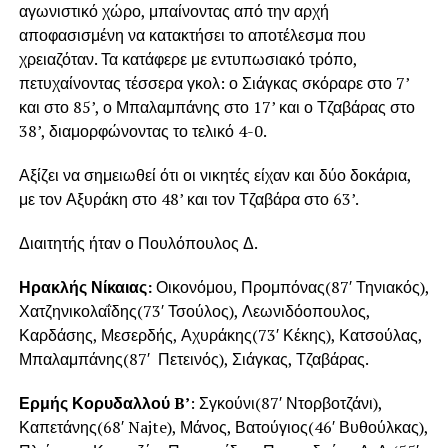
αγωνιστικό χώρο, μπαίνοντας από την αρχή
αποφασισμένη να κατακτήσει το αποτέλεσμα που
χρειαζόταν. Τα κατάφερε με εντυπωσιακό τρόπο,
πετυχαίνοντας τέσσερα γκολ: ο Σιάγκας σκόραρε στο 7’
και στο 85’, ο Μπαλαμπάνης στο 17’ και ο Τζαβάρας στο
38’, διαμορφώνοντας το τελικό 4-0.
Αξίζει να σημειωθεί ότι οι νικητές είχαν και δύο δοκάρια,
με τον Αξυράκη στο 48’ και τον Τζαβάρα στο 63’.
Διαιτητής ήταν ο Πουλόπουλος Δ.
Ηρακλής Νίκαιας:
Οικονόμου, Προμπόνας(87′ Τηνιακός),
Χατζηνικολαΐδης(73′ Τσούλος), Λεωνιδόοπουλος,
Καρδάσης, Μεσερδής, Αχυράκης(73′ Κέκης), Κατσούλας,
Μπαλαμπάνης(87′ Πετεινός), Σιάγκας, Τζαβάρας.
Ερμής Κορυδαλλού B’
: Σγκούνι(87′ Ντορβοτζάνι),
Καπετάνης(68′ Najte), Μάνος, Βατούγιος(46′ Βυθούλκας),