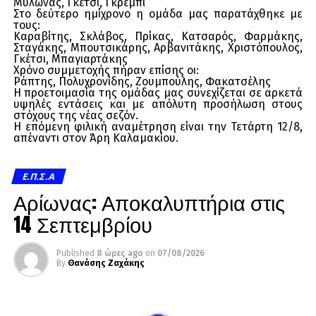
Μυλωνάς, Γκέτσι, Γκρέμπι
Στο δεύτερο ημίχρονο η ομάδα μας παρατάχθηκε με
τους:
Καραβίτης, Σκλάβος, Πρίκας, Κατσαρός, Φαρμάκης,
Σταγάκης, Μπουτσικάρης, Αρβανιτάκης, Χριστόπουλος,
Γκέτσι, Μπαγιαρτάκης
Χρόνο συμμετοχής πήραν επίσης οι:
Ράπτης, Πολυχρονίδης, Ζουμπούλης, Φακατσέλης
Η προετοιμασία της ομάδας μας συνεχίζεται σε αρκετά
υψηλές εντάσεις και με απόλυτη προσήλωση στους
στόχους της νέας σεζόν.
Η επόμενη φιλική αναμέτρηση είναι την Τετάρτη 12/8,
απέναντι στον Άρη Καλαμακίου.
Ε.Π.Σ.Α
Αρίωνας: Αποκαλυπτήρια στις
14 Σεπτεμβρίου
Published
8 ώρες ago
on
07/08/2026
By
Θανάσης Ζαχάκης