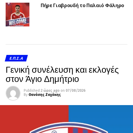
Πήρε Γιαβρουδή το Παλαιό Φάληρο
Ε.Π.Σ.Α
Γενική συνέλευση και εκλογές
στον Άγιο Δημήτριο
Published
2 ώρες ago
on
07/08/2026
By
Θανάσης Ζαχάκης