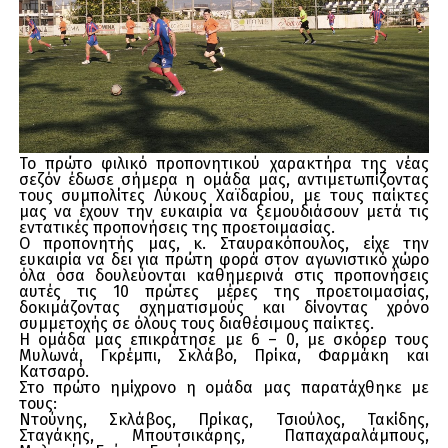
Το πρώτο φιλικό προπονητικού χαρακτήρα της νέας
σεζόν έδωσε σήμερα η ομάδα μας, αντιμετωπίζοντας
τους συμπολίτες Λύκους Χαϊδαρίου, με τους παίκτες
μας να έχουν την ευκαιρία να ξεμουδιάσουν μετά τις
εντατικές προπονήσεις της προετοιμασίας.
Ο προπονητής μας, κ. Σταυρακόπουλος, είχε την
ευκαιρία να δει για πρώτη φορά στον αγωνιστικό χώρο
όλα όσα δουλεύονται καθημερινά στις προπονήσεις
αυτές τις 10 πρώτες μέρες της προετοιμασίας,
δοκιμάζοντας σχηματισμούς και δίνοντας χρόνο
συμμετοχής σε όλους τους διαθέσιμους παίκτες.
Η ομάδα μας επικράτησε με 6 – 0, με σκόρερ τους
Μυλωνά, Γκρέμπι, Σκλάβο, Πρίκα, Φαρμάκη και
Κατσαρό.
Στο πρώτο ημίχρονο η ομάδα μας παρατάχθηκε με
τους:
Ντούνης, Σκλάβος, Πρίκας, Τσιούλος, Τακίδης,
Σταγάκης, Μπουτσικάρης, Παπαχαραλάμπους,