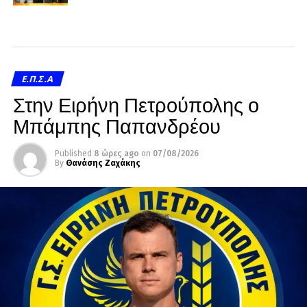
Ε.Π.Σ.Α
Στην Ειρήνη Πετρούπολης ο
Μπάμπης Παπανδρέου
Published
8 ώρες ago
on
07/08/2026
By
Θανάσης Ζαχάκης