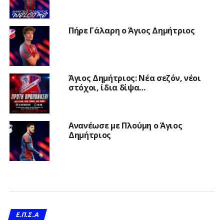
Πήρε Γάλαρη ο Άγιος Δημήτριος
Άγιος Δημήτριος: Νέα σεζόν, νέοι
στόχοι, ίδια δίψα…
Ανανέωσε με Πλούμη ο Άγιος
Δημήτριος
Ε.Π.Σ.Α