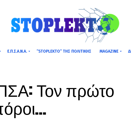
Ε.Π.Σ.Α.Ν.Α.
”STOPLEKTO” ΤΗΣ ΠΟΛΙΤΙΚΗΣ
MAGAZINE
Δ
ΕΠΣΑ: Τον πρώτο
πόροι…