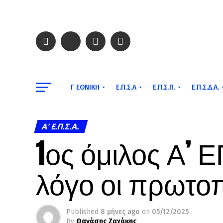
Γ ΕΘΝΙΚΉ
Ε.Π.Σ.Α
Ε.Π.Σ.Π.
Ε.Π.Σ.Δ.Α.
A' Ε.Π.Σ.Α.
1ος όμιλος Α’ 
λόγο οι πρωτο
Published
8 μήνες ago
on
05/12/2025
By
Θανάσης Ζαχάκης