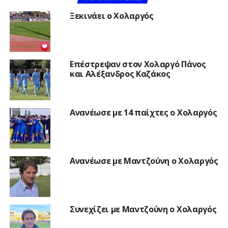
Ξεκινάει ο Χολαργός
Επέστρεψαν στον Χολαργό Πάνος
και Αλέξανδρος Καζάκος
Ανανέωσε με 14 παίχτες ο Χολαργός
Ανανέωσε με Μαντζούνη ο Χολαργός
Συνεχίζει με Μαντζούνη ο Χολαργός