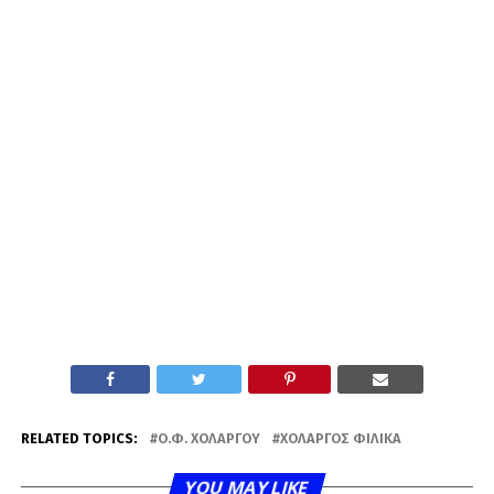
RELATED TOPICS:
Ο.Φ. ΧΟΛΑΡΓΟΎ
ΧΟΛΑΡΓΌΣ ΦΙΛΙΚΆ
YOU MAY LIKE