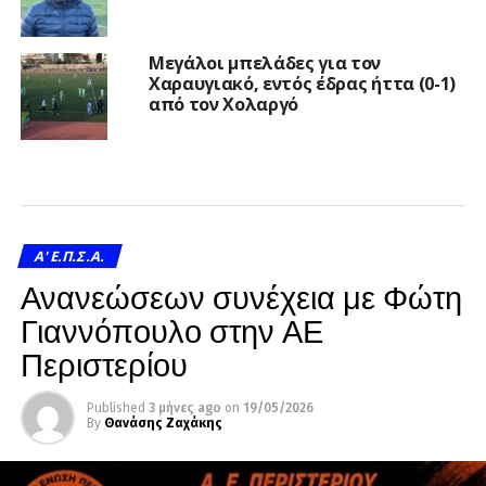
Μεγάλοι μπελάδες για τον
Χαραυγιακό, εντός έδρας ήττα (0-1)
από τον Χολαργό
A' Ε.Π.Σ.Α.
Ανανεώσεων συνέχεια με Φώτη
Γιαννόπουλο στην ΑΕ
Περιστερίου
Published
3 μήνες ago
on
19/05/2026
By
Θανάσης Ζαχάκης