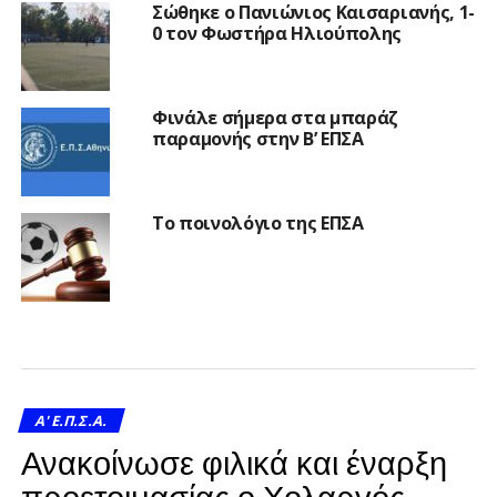
Σώθηκε ο Πανιώνιος Καισαριανής, 1-
0 τον Φωστήρα Ηλιούπολης
Φινάλε σήμερα στα μπαράζ
παραμονής στην Β’ ΕΠΣΑ
Το ποινολόγιο της ΕΠΣΑ
A' Ε.Π.Σ.Α.
Ανακοίνωσε φιλικά και έναρξη
προετοιμασίας ο Χολαργός