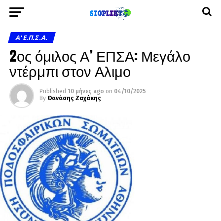
A' Ε.Π.Σ.Α.
2ος όμιλος Α’ ΕΠΣΑ: Μεγάλο
ντέρμπι στον Αλιμο
Published
10 μήνες ago
on
04/10/2025
By
Θανάσης Ζαχάκης