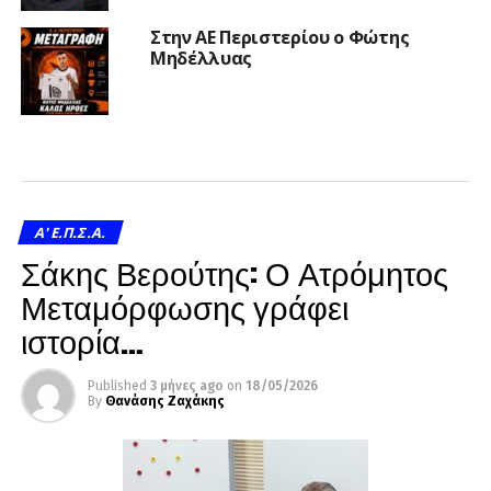
Στην ΑΕ Περιστερίου ο Φώτης
Μηδέλλυας
A' Ε.Π.Σ.Α.
Σάκης Βερούτης: Ο Ατρόμητος
Μεταμόρφωσης γράφει
ιστορία…
Published
3 μήνες ago
on
18/05/2026
By
Θανάσης Ζαχάκης