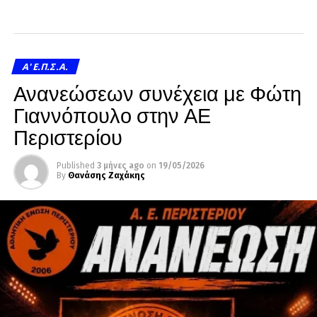
A' Ε.Π.Σ.Α.
Ανανεώσεων συνέχεια με Φώτη
Γιαννόπουλο στην ΑΕ
Περιστερίου
Published
3 μήνες ago
on
19/05/2026
By
Θανάσης Ζαχάκης