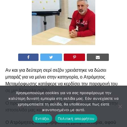
Αν και για δεύτερη σερί σεζόν χρειάστηκε να δώσει
μπαράζ για να μείνει στην κατηγορία, ο Ατρόμητος
Μεταμόρφωσης κατάφερε να κερδίσει την παραμονή του
σε μια δύσκολη σεζόν.
Χρησιμοποιούμε cookies για να σας προσφέρουμε την
καλύτερη δυνατή εμπειρία στη σελίδα μας. Εάν συνεχίσετε να
Ο προπονητής της ομάδας Σάκης Βερούτης μίλησε στην
χρησιμοποιείτε τη σελίδα, θα υποθέσουμε πως είστε
ιστοσελίδα μας και μας είπε τα εξής…
ικανοποιημένοι με αυτό.
Εντάξει
Πολιτική απορρήτου
Ο Ατρόμητος Μεταμόρφωσης γράφει ιστορία, αφού