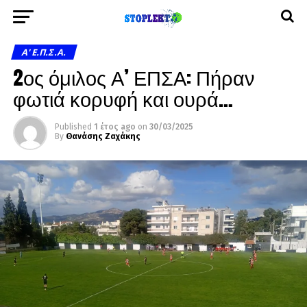
A' Ε.Π.Σ.Α.
2ος όμιλος Α’ ΕΠΣΑ: Πήραν
φωτιά κορυφή και ουρά…
Published
1 έτος ago
on
30/03/2025
By
Θανάσης Ζαχάκης