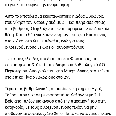
το γκολ που έκρινε την αναμέτρηση.
Αυτό το αποτέλεσμα εκμεταλλεύτηκε η Δόξα Βύρωνος,
που νίκησε τον Χαραυγιακό με 2-1 και πλησίασε στους
δύο βαθμούς. Οι φιλοξενούμενοι παραμένουν σε δύσκολη
θέση. Και τα δύο γκολ των νικητών πέτυχε ο Κασσιανός
στο 23′ και στο 60′ με πέναλτι , ενώ για τους
φιλοξενούμενους μείωσε ο Τουγουντζόγλου.
Τις όποιες ελπίδες του διατήρησε ο Φωστήρας, που
επικράτησε με 3-0 επί του αδιάφορου βαθμολογικά ΑΟ
Περιστερίου. Δύο γκολ πέτυχε ο Μπερνιδάκης στο 13′ και
στο 38′ και ένα ο Λαζαρίδης στο 29′.
Τεράστιας βαθμολογικής σημασίας νίκη πήρε ο Αγιαξ
Ταύρου που νίκησε με ανατροπή το Χαλάνδρι με 2-1.
Βρίσκεται πλέον μια ανάσα από την παραμονή του στην
κατηγορία, με τους φιλοξενούμενους πλέον να μην
αισθάνονται ασφαλείς. Στο 26′ ο Παπακωνσταντίνου έκανε