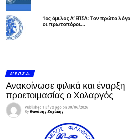
1ος όμιλος Α’ ΕΠΣΑ: Τον πρώτο λόγο
οι πρωτοπόροι…
A' Ε.Π.Σ.Α.
Ανακοίνωσε φιλικά και έναρξη
προετοιμασίας ο Χολαργός
Published
1 μήνα ago
on
30/06/2026
By
Θανάσης Ζαχάκης