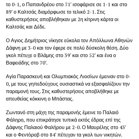
το 0-1, ο Παπανδρέου στο 71′ ισοφάρισε σε 1-1 και στο
89′ ο Καλτσάς διαμόρφωσε το τελικό 2-1. Στις
καθυστερήσεις αποβλήθηκαν με 2η κίτρινη κάρτα οι
Καλτσάς και Δέδε.
Ο Αγιος Δημήτριος νίκησε εύκολα τον Απόλλωνα Αθηνών
Δάφνη με 3-0 και τον έφερε σε πολύ δύσκολη θέση. Δύο
γκολ πέτυχε ο Βλάμης στο 39′ και στο 52′ και ένα ο
Βαφειάδης στο 70′.
Αγία Παρασκευή και Ολυμπιακός Λιοσίων έμειναν στο 0-
0, με τους γηπεδούχους ουσιαστικά να εξασφαλίζουν την
παραμονή τους. Στις καθυστερήσεις αποβλήθηκε με
απευθείας κόκκινη ο Μπάστας.
Ζωντανό στη μάχη της παραμονής έμεινε το Παλαιό
Φάληρο, που επικράτησε τυπικά εκτός έδρας επί της
Δάφνης Παλαιού Φαλήρου με 2-0. Ο Μαυρέλης στο 43′
και ο Φεντόροβ στο 84′ πέτυχαν τα γκολ των νικητών.