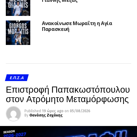
Ανακοίνωσε Μωραΐτη η Αγία
Παρασκευή
Ε.Π.Σ.Α
Επιστροφή Παπακωστόπουλου
στον Ατρόμητο Μεταμόρφωσης
Published
19 ώρες ago
on
05/08/2026
By
Θανάσης Ζαχάκης