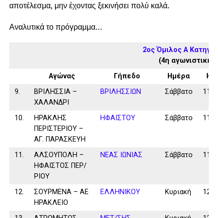
αποτέλεσμα, μην έχοντας ξεκινήσει πολύ καλά.
Αναλυτικά το πρόγραμμα…
2ος Όμιλος Α Κατηγο
(4η αγωνιστική)
Αγώνας
Γήπεδο
Ημέρα
Ημ/
9.
ΒΡΙΛΗΣΣΙΑ –
ΒΡΙΛΗΣΣΙΩΝ
Σάββατο
11/1
ΧΑΛΑΝΔΡΙ
10.
ΗΡΑΚΛΗΣ
ΗΦΑΙΣΤΟΥ
Σάββατο
11/1
ΠΕΡΙΣΤΕΡΙΟΥ –
ΑΓ. ΠΑΡΑΣΚΕΥΗ
11.
ΑΛΣΟΥΠΟΛΗ –
ΝΕΑΣ ΙΩΝΙΑΣ
Σάββατο
11/1
ΗΦΑΙΣΤΟΣ ΠΕΡ/
ΡΙΟΥ
12.
ΣΟΥΡΜΕΝΑ – ΑΕ
ΕΛΛΗΝΙΚΟΥ
Κυριακή
12/1
ΗΡΑΚΛΕΙΟ