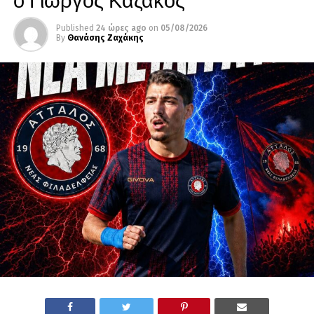
Published
24 ώρες ago
on
05/08/2026
By
Θανάσης Ζαχάκης