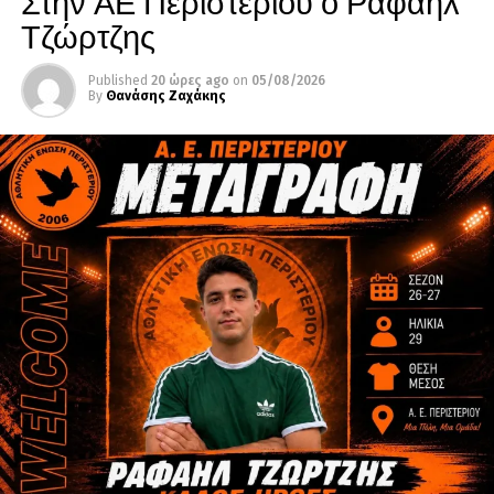
Στην ΑΕ Περιστερίου ο Ραφαήλ
Τζώρτζης
Published
20 ώρες ago
on
05/08/2026
By
Θανάσης Ζαχάκης