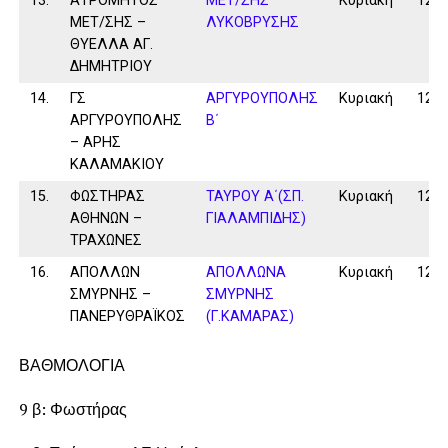
13.
ΑΤΡΟΜΗΤΟΣ
ΜΕΤ/ΣΗΣ
Κυριακή
12/1
ΜΕΤ/ΣΗΣ –
ΛΥΚΟΒΡΥΣΗΣ
ΘΥΕΛΛΑ ΑΓ.
ΔΗΜΗΤΡΙΟΥ
14.
ΓΣ
ΑΡΓΥΡΟΥΠΟΛΗΣ
Κυριακή
12/1
ΑΡΓΥΡΟΥΠΟΛΗΣ
Β΄
– ΑΡΗΣ
ΚΑΛΑΜΑΚΙΟΥ
15.
ΦΩΣΤΗΡΑΣ
ΤΑΥΡΟΥ Α΄(ΣΠ.
Κυριακή
12/1
ΑΘΗΝΩΝ –
ΓΙΑΛΑΜΠΙΔΗΣ)
ΤΡΑΧΩΝΕΣ
16.
ΑΠΟΛΛΩΝ
ΑΠΟΛΛΩΝΑ
Κυριακή
12/1
ΣΜΥΡΝΗΣ –
ΣΜΥΡΝΗΣ
ΠΑΝΕΡΥΘΡΑΪΚΟΣ
(Γ.ΚΑΜΑΡΑΣ)
ΒΑΘΜΟΛΟΓΙΑ
9 β: Φωστήρας