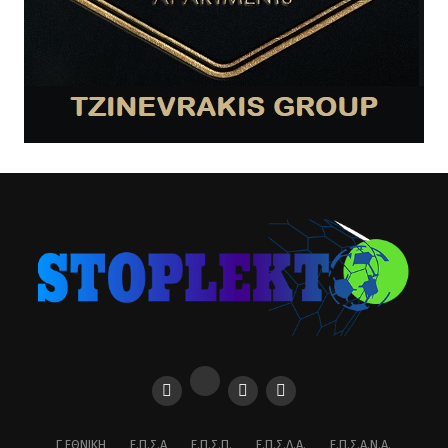
Γ ΕΘΝΙΚΉ
Ε.Π.Σ.Α
Ε.Π.Σ.Π.
Ε.Π.Σ.Δ.Α.
Ε.Π.Σ.Α.Ν.Α.