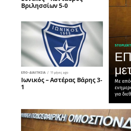
Βριλησσίων 5-0
STOPLEK
ΕΠ
με
ΕΠΟ-ΔΙΑΙΤΗΣΊΑ
11 μήνες ago
Ιωνικός – Αστέρας Βάρης 3-
Με από
1
ενημερώ
για διε