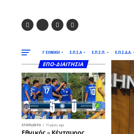
Γ ΕΘΝΙΚΉ
Ε.Π.Σ.Α
Ε.Π.Σ.Π.
Ε.Π.Σ.Δ.Α.
ΕΠΟ-ΔΙΑΙΤΗΣΊΑ
STOPLEKTO
11 μήνες ago
Εθνικός – Κένταυρος