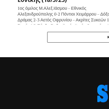
1ος όμιλος Μ.Αλεξ.Ιάσμου – Εθνικός
Αλεξανδρούπολης 0-2 Πόντιοι Χειμάρρου – Δόξ
Δράμας 2-3 Αετός Οφρυνίου – Ακρίτες Συκεών 1
Ρεπό: ΑΟ Ξάνθη Βαθμολογία Αετός Οφρυνίου 10