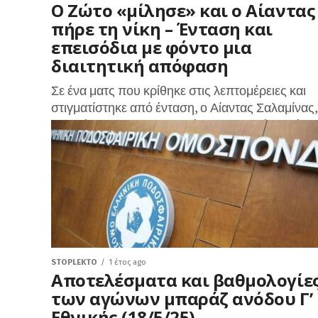
Ο Ζώτο «μίλησε» και ο Αίαντας
πήρε τη νίκη – Ένταση και
επεισόδια με φόντο μια
διαιτητική απόφαση
Σε ένα ματς που κρίθηκε στις λεπτομέρειες και
στιγματίστηκε από ένταση, ο Αίαντας Σαλαμίνας,
επικράτησε με 1-0 του αξιόμαχου Γρανίτη Αγίας
Μαρίνας, χάρη σε τέρμα του...
STOPLEKTO
1 έτος ago
Αποτελέσματα και βαθμολογίε
των αγώνων μπαράζ ανόδου Γ’
Εθνικής (18/5/25)