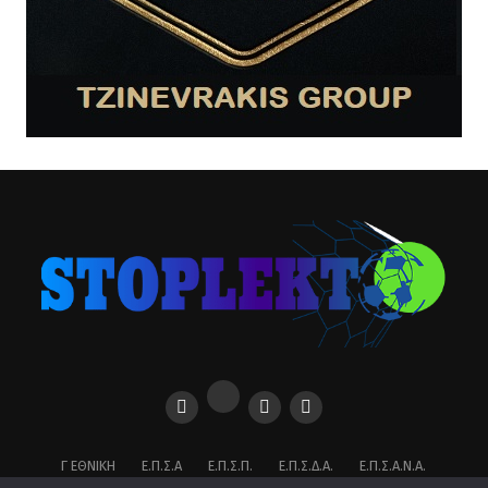
Γ ΕΘΝΙΚΉ
Ε.Π.Σ.Α
Ε.Π.Σ.Π.
Ε.Π.Σ.Δ.Α.
Ε.Π.Σ.Α.Ν.Α.