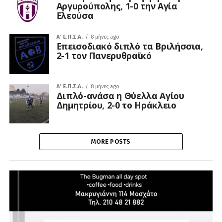
Αργυρούπολης, 1-0 την Αγία
Ελεούσα
A' Ε.Π.Σ.Α.
8 μήνες ago
Επεισοδιακό διπλό τα Βριλήσσια,
2-1 τον Πανερυθραϊκό
A' Ε.Π.Σ.Α.
8 μήνες ago
Διπλό-ανάσα η Θύελλα Αγίου
Δημητρίου, 2-0 το Ηράκλειο
MORE POSTS