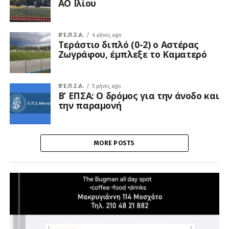
ΑΟ Ιλίου
Β΄ Ε.Π.Σ.Α.
4 μήνες ago
Τεράστιο διπλό (0-2) ο Αστέρας
Ζωγράφου, έμπλεξε το Καματερό
Β΄ Ε.Π.Σ.Α.
5 μήνες ago
Β’ ΕΠΣΑ: Ο δρόμος για την άνοδο και
την παραμονή
MORE POSTS