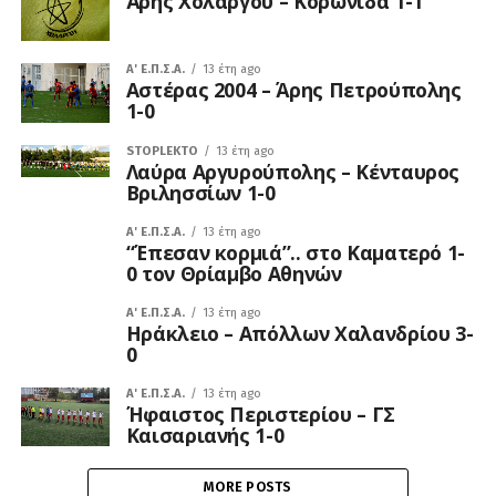
Άρης Χολαργού – Κορωνίδα 1-1
A' Ε.Π.Σ.Α.
13 έτη ago
Αστέρας 2004 – Άρης Πετρούπολης
1-0
STOPLEKTO
13 έτη ago
Λαύρα Αργυρούπολης – Κένταυρος
Βριλησσίων 1-0
A' Ε.Π.Σ.Α.
13 έτη ago
“Έπεσαν κορμιά”.. στο Καματερό 1-
0 τον Θρίαμβο Αθηνών
A' Ε.Π.Σ.Α.
13 έτη ago
Ηράκλειο – Απόλλων Χαλανδρίου 3-
0
A' Ε.Π.Σ.Α.
13 έτη ago
Ήφαιστος Περιστερίου – ΓΣ
Καισαριανής 1-0
MORE POSTS