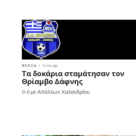
Β΄ Ε.Π.Σ.Α.
14 έτη ago
Τα δοκάρια σταμάτησαν τον
Θρίαμβο Δάφνης
0-0 με Απόλλων Χαλανδρίου