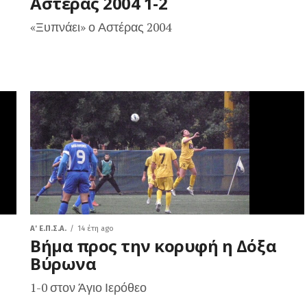
Αστέρας 2004 1-2
«Ξυπνάει» ο Αστέρας 2004
A' Ε.Π.Σ.Α.
14 έτη ago
Βήμα προς την κορυφή η Δόξα
Βύρωνα
1-0 στον Άγιο Ιερόθεο