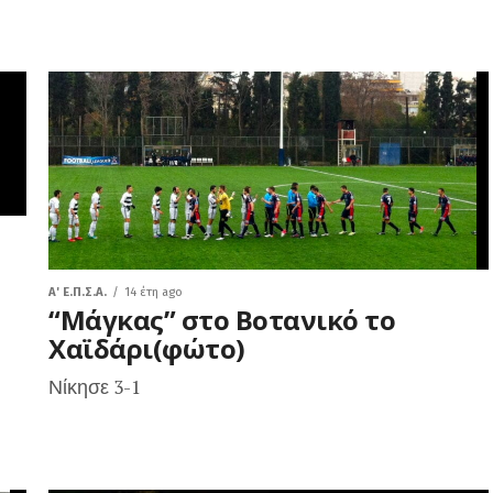
A' Ε.Π.Σ.Α.
14 έτη ago
“Μάγκας” στο Βοτανικό το
Χαϊδάρι(φώτο)
Νίκησε 3-1