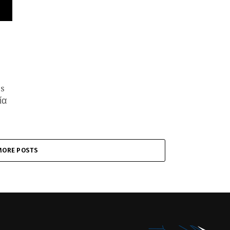
es
ία
MORE POSTS