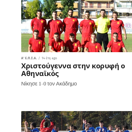
A' Ε.Π.Σ.Α.
14 έτη ago
Χριστούγεννα στην κορυφή ο
Αθηναϊκός
Νίκησε 1-0 τον Ακάδημο