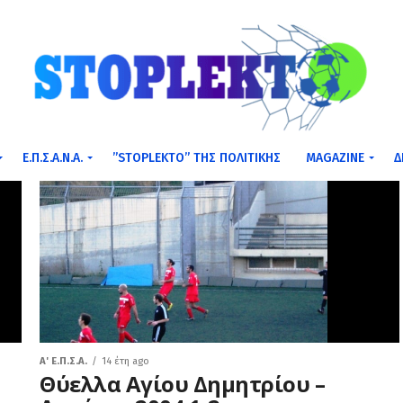
Ε.Π.Σ.Α.Ν.Α.
”STOPLEKTO” ΤΗΣ ΠΟΛΙΤΙΚΗΣ
MAGAZINE
Δ
A' Ε.Π.Σ.Α.
14 έτη ago
Θύελλα Αγίου Δημητρίου –