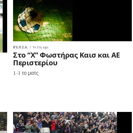
Β΄ Ε.Π.Σ.Α.
14 έτη ago
Στο “Χ” Φωστήρας Καισ και ΑΕ
Περιστερίου
1-1 το ματς