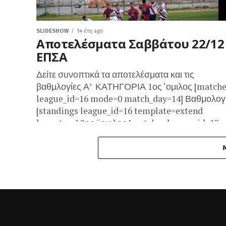
SLIDESHOW
14 έτη ago
Αποτελέσματα Σαββάτου 22/12
ΕΠΣΑ
Δείτε συνοπτικά τα αποτελέσματα και τις
βαθμλογίες Α’ ΚΑΤΗΓΟΡΙΑ 1ος ‘ομιλος [match
league_id=16 mode=0 match_day=14] Βαθμολογ
[standings league_id=16 template=extend
logo=true] 2ος ¨ομιλος [matches league_id=17
mode=0 match_day=14] Βαθμολογία [standings
league_id=17...