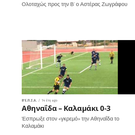
Ολοταχώς προς την Β' ο Αστέρας Ζωγράφου
Β΄ Ε.Π.Σ.Α.
14 έτη ago
Αθηναΐδα – Καλαμάκι 0-3
Έσπρωξε στον «γκρεμό» την Αθηναΐδα το
Καλαμάκι