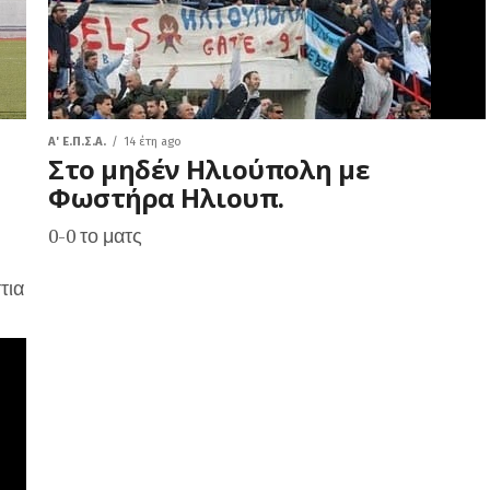
A' Ε.Π.Σ.Α.
14 έτη ago
Στο μηδέν Ηλιούπολη με
Φωστήρα Ηλιουπ.
0-0 το ματς
τια