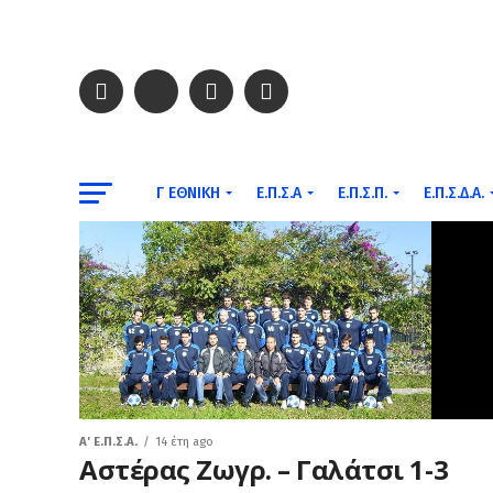
Γ ΕΘΝΙΚΉ
Ε.Π.Σ.Α
Ε.Π.Σ.Π.
Ε.Π.Σ.Δ.Α.
A' Ε.Π.Σ.Α.
14 έτη ago
Αστέρας Ζωγρ. – Γαλάτσι 1-3