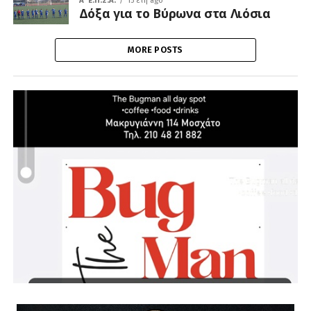
A' Ε.Π.Σ.Α.
15 έτη ago
Δόξα για το Βύρωνα στα Λιόσια
MORE POSTS