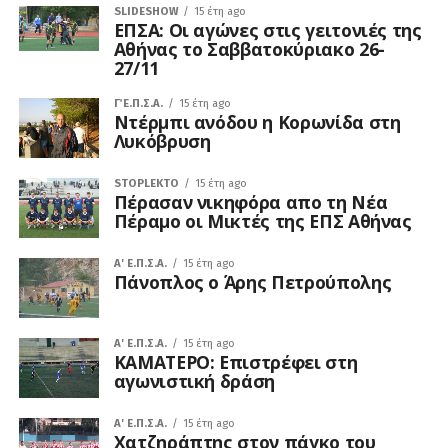
SLIDESHOW
15 έτη ago
ΕΠΣΑ: Oι αγώνες στις γειτονιές της
Αθήνας το Σαββατοκύριακο 26-
27/11
Γ΄ Ε.Π.Σ.Α.
15 έτη ago
Ντέρμπι ανόδου η Κορωνίδα στη
Λυκόβρυση
STOPLEKTO
15 έτη ago
Πέρασαν νικηφόρα απο τη Νέα
Πέραμο οι Μικτές της ΕΠΣ Αθήνας
A' Ε.Π.Σ.Α.
15 έτη ago
Πάνοπλος ο Άρης Πετρούπολης
A' Ε.Π.Σ.Α.
15 έτη ago
ΚΑΜΑΤΕΡΟ: Επιστρέφει στη
αγωνιστική δράση
A' Ε.Π.Σ.Α.
15 έτη ago
Χατζηράπτης στον πάγκο του