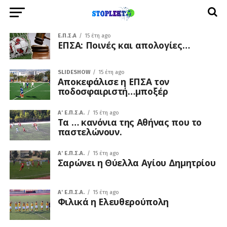
Ε.Π.Σ.Α
15 έτη ago
ΕΠΣΑ: Ποινές και απολογίες…
SLIDESHOW
15 έτη ago
Αποκεφάλισε η ΕΠΣΑ τον
ποδοσφαιριστή…μποξέρ
A' Ε.Π.Σ.Α.
15 έτη ago
Τα … κανόνια της Αθήνας που το
παστελώνουν.
A' Ε.Π.Σ.Α.
15 έτη ago
Σαρώνει η Θύελλα Αγίου Δημητρίου
A' Ε.Π.Σ.Α.
15 έτη ago
Φιλικά η Ελευθερούπολη