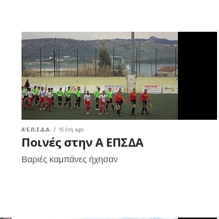
Α΄ Ε.Π.Σ.Δ.Α.
15 έτη ago
Ποινές στην Α ΕΠΣΔΑ
Βαριές καμπάνες ήχησαν