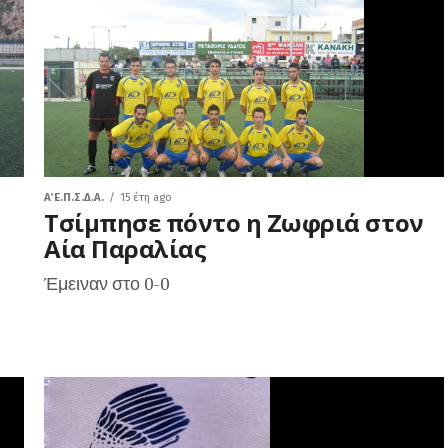
Α΄ Ε.Π.Σ.Δ.Α.
15 έτη ago
Τσίμπησε πόντο η Ζωφριά στον
Αία Παραλίας
Έμειναν στο 0-0