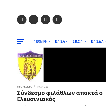
Γ ΕΘΝΙΚΉ
Ε.Π.Σ.Α
Ε.Π.Σ.Π.
Ε.Π.Σ.Δ.Α.
STOPLEKTO
15 έτη ago
Σύνδεσμο φιλάθλων αποκτά ο
Ελευσινιακός