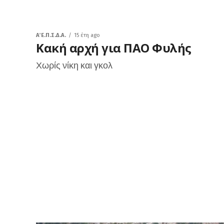
Α΄ Ε.Π.Σ.Δ.Α.
15 έτη ago
Κακή αρχή για ΠΑΟ Φυλής
Χωρίς νίκη και γκολ