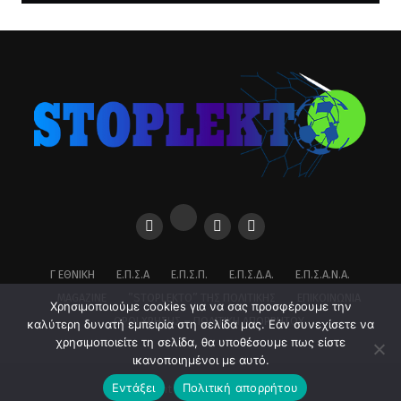
Γ ΕΘΝΙΚΉ
Ε.Π.Σ.Α
Ε.Π.Σ.Π.
Ε.Π.Σ.Δ.Α.
Ε.Π.Σ.Α.Ν.Α.
MAGAZINE
”STOPLEKTO” ΤΗΣ ΠΟΛΙΤΙΚΗΣ
ΕΠΙΚΟΙΝΩΝΊΑ
Χρησιμοποιούμε cookies για να σας προσφέρουμε την
ΌΡΟΙ ΧΡΉΣΗΣ – ΠΟΛΙΤΙΚΉ ΑΠΟΡΡΉΤΟΥ
καλύτερη δυνατή εμπειρία στη σελίδα μας. Εάν συνεχίσετε να
χρησιμοποιείτε τη σελίδα, θα υποθέσουμε πως είστε
ικανοποιημένοι με αυτό.
Εντάξει
Πολιτική απορρήτου
Copyright © 2026 stoplekto.gr