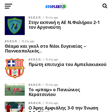
Α΄ Ε.Π.Σ.Π.
15 έτη ago
Στην εκπνοή η ΑΕ Ν.Φαλήρου 2-1
τον Αργοναύτη
Α΄ Ε.Π.Σ.Π.
15 έτη ago
Θέαμα και γκολ στο Νέοι Ευγενείας –
Παννεαπολικός..
Α΄ Ε.Π.Σ.Π.
15 έτη ago
Πρώτη επιτυχία του Αμπελακιακού
Α΄ Ε.Π.Σ.Π.
15 έτη ago
To «μπαμ» ο Πανιώνιος
Κερατσινίου
Α΄ Ε.Π.Σ.Π.
15 έτη ago
O Άρης Αμφιάλης 3-0 την Ένωση