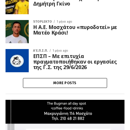
Δημήτρη Γκίνο
STOPLEKTO
1 μήνα ago
Η Α.Ε. Μοσχάτου «πυροδοτεί» με
Ματέο Κράσι!
Α΄ Ε.Π.Σ.Π.
1 μήνα ago
ΕΠΣΠ – Με επιτυχία
πραγματοποιήθηκαν οι εργασίες
της Γ.Σ. της 29/6/2026
MORE POSTS