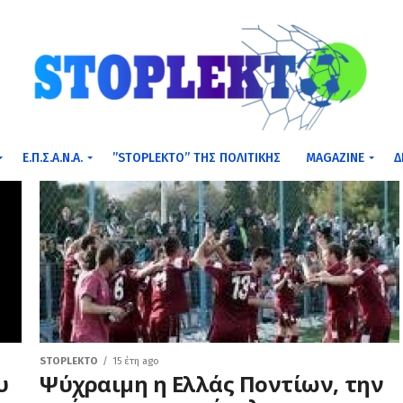
Ε.Π.Σ.Α.Ν.Α.
”STOPLEKTO” ΤΗΣ ΠΟΛΙΤΙΚΗΣ
MAGAZINE
Δ
STOPLEKTO
15 έτη ago
υ
Ψύχραιμη η Ελλάς Ποντίων, την