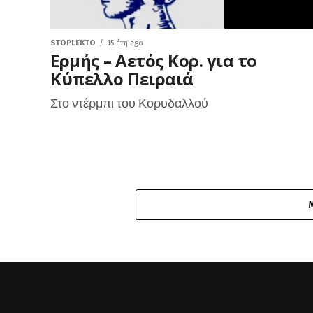
STOPLEKTO
15 έτη ago
Ερμής – Αετός Κορ. για το
Κύπελλο Πειραιά
Στο ντέρμπι του Κορυδαλλού