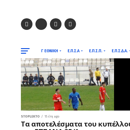
Γ ΕΘΝΙΚΉ
Ε.Π.Σ.Α
Ε.Π.Σ.Π.
Ε.Π.Σ.Δ.Α.
STOPLEKTO
15 έτη ago
Tα αποτελέσματα του κυπέλλο