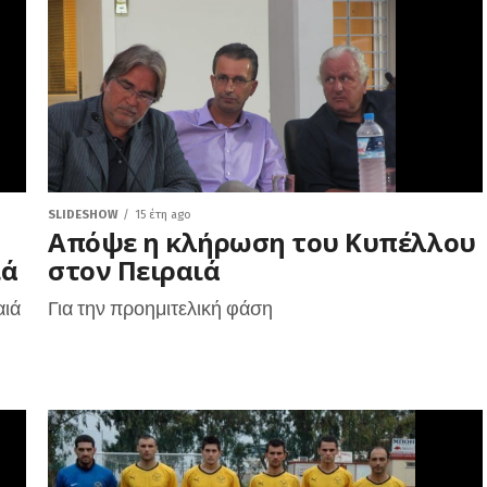
SLIDESHOW
15 έτη ago
Απόψε η κλήρωση του Κυπέλλου
ιά
στον Πειραιά
αιά
Για την προημιτελική φάση