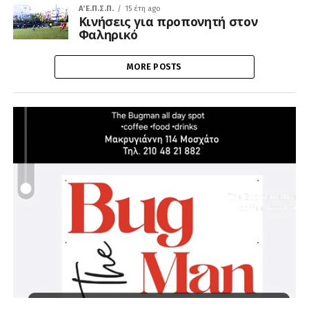
Α΄ Ε.Π.Σ.Π.
15 έτη ago
Κινήσεις για προπονητή στον
Φαληρικό
MORE POSTS