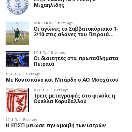
Μιχαηλίδης
STOPLEKTO
15 έτη ago
Οι αγώνες το Σαββατοκύριακο 1-
2/10 στις αλάνες του Πειραιά…
Ε.Π.Σ.Π.
15 έτη ago
Οι διαιτητές στα πρωταθλήματα
Πειραιά
Α΄ Ε.Π.Σ.Π.
15 έτη ago
Με Κοντοπάνο και Μπάρδη ο ΑΟ Μοσχάτου
Β΄ Ε.Π.Σ.Π.
15 έτη ago
Τρεις μεταγραφές στο φινάλε η
Θύελλα Κορυδαλλού
Ε.Π.Σ.Π.
15 έτη ago
Η ΕΠΣΠ μείωσε την αμοιβή των ιατρών