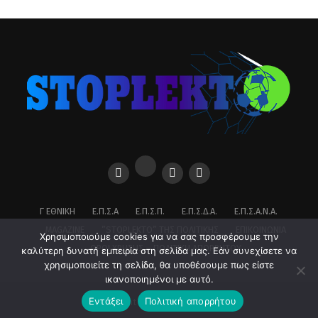
Γ ΕΘΝΙΚΉ
Ε.Π.Σ.Α
Ε.Π.Σ.Π.
Ε.Π.Σ.Δ.Α.
Ε.Π.Σ.Α.Ν.Α.
MAGAZINE
”STOPLEKTO” ΤΗΣ ΠΟΛΙΤΙΚΗΣ
ΕΠΙΚΟΙΝΩΝΊΑ
Χρησιμοποιούμε cookies για να σας προσφέρουμε την
ΌΡΟΙ ΧΡΉΣΗΣ – ΠΟΛΙΤΙΚΉ ΑΠΟΡΡΉΤΟΥ
καλύτερη δυνατή εμπειρία στη σελίδα μας. Εάν συνεχίσετε να
χρησιμοποιείτε τη σελίδα, θα υποθέσουμε πως είστε
ικανοποιημένοι με αυτό.
Εντάξει
Πολιτική απορρήτου
Copyright © 2026 stoplekto.gr