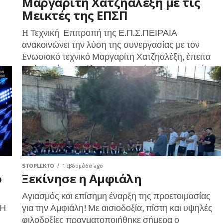
Μαργαρίτη Χατζηαλέξη με τις
Μεικτές της ΕΠΣΠ
H Τεχνική Επιτροπή της Ε.Π.Σ.ΠΕΙΡΑΙΑ
ανακοινώνει την λύση της συνεργασίας με τον
Eνωσιακό τεχνικό Μαργαρίτη Χατζηαλέξη, έπειτα
από 2 χρόνια απόλυτα πετυχημένης συνεργασίας,
που κορυφώθηκε με...
STOPLEKTO
1 εβδομάδα ago
ό
Ξεκίνησε η Αμφιάλη
Αγιασμός και επίσημη έναρξη της προετοιμασίας
 Η
για την Αμφιάλη! Με αισιοδοξία, πίστη και υψηλές
φιλοδοξίες πραγματοποιήθηκε σήμερα ο