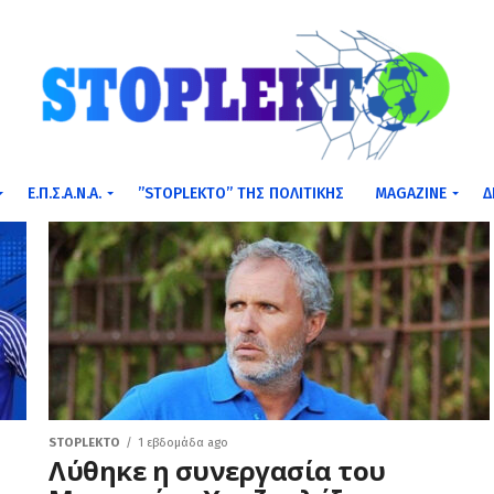
Ε.Π.Σ.Α.Ν.Α.
”STOPLEKTO” ΤΗΣ ΠΟΛΙΤΙΚΗΣ
MAGAZINE
Δ
STOPLEKTO
1 εβδομάδα ago
Λύθηκε η συνεργασία του