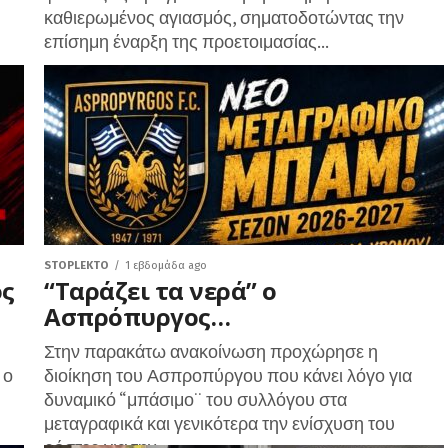
καθιερωμένος αγιασμός, σηματοδοτώντας την
επίσημη έναρξη της προετοιμασίας...
STOPLEKTO
1 εβδομάδα ago
ός
“Ταράζει τα νερά” ο
Ασπρόπυργος…
Στην παρακάτω ανακοίνωση προχώρησε η
 ο
διοίκηση του Ασπροπύργου που κάνει λόγο για
δυναμικό “μπάσιμο¨ του συλλόγου στα
μεταγραφικά και γενικότερα την ενίσχυση του
ρόστερ για την...