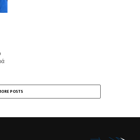
Ο
ρά
MORE POSTS