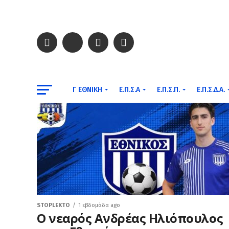
Γ ΕΘΝΙΚΉ
Ε.Π.Σ.Α
Ε.Π.Σ.Π.
Ε.Π.Σ.Δ.Α.
STOPLEKTO
1 εβδομάδα ago
Ο νεαρός Ανδρέας Ηλιόπουλος