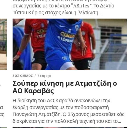
συνεργασίας με το κέντρο “A8lites”. Το Δελτίο
Τύπου Κύριος στόχος είναι η βελτίωση...
5ΟΣ ΌΜΙΛΟΣ
6 έτη ago
.
Σούπερ κίνηση με Ατματζίδη ο
ΑΟ Καραβάς
Η διοίκηση του ΑΟ Καραβά ανακοινώνει την
μα
έναρξη συνεργασίας με τον ποδοσφαιριστή
ας
Παναγιώτη Ατματζίδη. Ο 33χρονος μεσοεπιθετικός
διακρίνεται για την πολύ καλή τεχνική του και το...