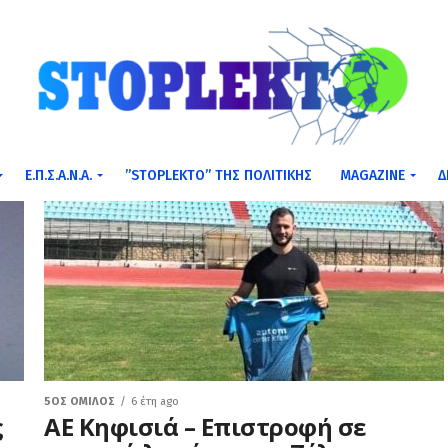
Ε.Π.Σ.Α.Ν.Α.
”STOPLEKTO” ΤΗΣ ΠΟΛΙΤΙΚΗΣ
MAGAZINE
Δ
5ΟΣ ΌΜΙΛΟΣ
6 έτη ago
ς
ΑΕ Κηφισιά – Επιστροφή σε