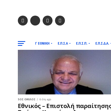
Γ ΕΘΝΙΚΉ
Ε.Π.Σ.Α
Ε.Π.Σ.Π.
Ε.Π.Σ.Δ.Α.
5ΟΣ ΌΜΙΛΟΣ
6 έτη ago
Εθνικός – Επιστολή παραίτηση