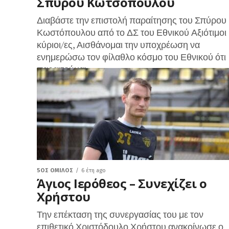
Σπύρου Κωτσόπουλου
Διαβάστε την επιστολή παραίτησης του Σπύρου
Κωστόπουλου από το ΔΣ του Εθνικού Αξιότιμοι
κύριοι/ες, Αισθάνομαι την υποχρέωση να
ενημερώσω τον φίλαθλο κόσμο του Εθνικού ότι
παραιτούμαι...
5ΟΣ ΌΜΙΛΟΣ
6 έτη ago
Άγιος Ιερόθεος – Συνεχίζει ο
Χρήστου
Την επέκταση της συνεργασίας του με τον
επιθετικό Χριστόδουλο Χρήστου ανακοίνωσε ο