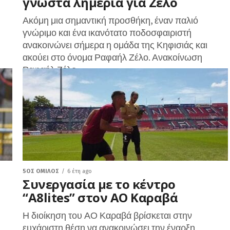
γνωστά λημέρια για Ζέλο
Ακόμη μια σημαντική προσθήκη, έναν παλιό
γνώριμο και ένα ικανότατο ποδοσφαιριστή
ανακοινώνει σήμερα η ομάδα της Κηφισιάς και
ακούει στο όνομα Ραφαήλ Ζέλο. Ανακοίνωση
Ραφαήλ Ζέλο...
5ΟΣ ΌΜΙΛΟΣ
6 έτη ago
Συνεργασία με το κέντρο
“A8lites” στον ΑΟ Καραβά
Η διοίκηση του ΑΟ Καραβά βρίσκεται στην
ευχάριστη θέση να ανακοινώσει την έναρξη