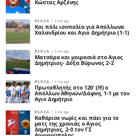
Κώστας Αρζένης
Β΄ Ε.Π.Σ.Α.
3 έτη ago
Και πάλι ισοπαλία για Απόλλωνα
Χαλανδρίου και Αγιο Δημήτριο (1-1)
Β΄ Ε.Π.Σ.Α.
3 έτη ago
Ματσάρα και μοιρασιά στο Αγιος
Δημήτριος- Δόξα Βύρωνος 2-2
Β΄ Ε.Π.Σ.Α.
3 έτη ago
Πρωταθλητής στο 120′ (!!!) ο
Απόλλων Αθηνών/Δάφνη, 1-1 με τον
Αγιο Δημήτριο
Β΄ Ε.Π.Σ.Α.
3 έτη ago
Καθάρισε νωρίς και πάει για το
ματς της χρονιάς ο Αγιος
Δημήτριος, 2-0 τον ΓΣ
Αργυρούπολης