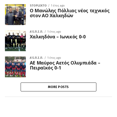
STOPLEKTO
1 έτος ago
Ο Μανώλης Πόλλιας νέος τεχνικός
στον ΑΟ Χαλκηδών
Α΄ Ε.Π.Σ.Π.
1 έτος ago
Χαλκηδόνα – Ιωνικός 0-0
Α΄ Ε.Π.Σ.Π.
1 έτος ago
ΑΕ Μαύρος Αετός Ολυμπιάδα –
Πειραϊκός 0-1
MORE POSTS