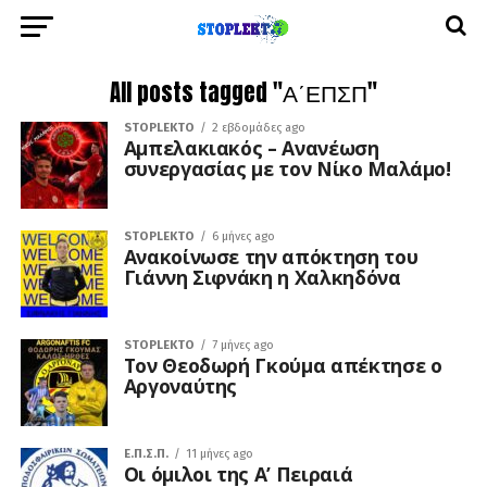
All posts tagged "Α΄ΕΠΣΠ"
STOPLEKTO
2 εβδομάδες ago
Αμπελακιακός – Ανανέωση
συνεργασίας με τον Νίκο Μαλάμο!
STOPLEKTO
6 μήνες ago
Ανακοίνωσε την απόκτηση του
Γιάννη Σιφνάκη η Χαλκηδόνα
STOPLEKTO
7 μήνες ago
Τον Θεοδωρή Γκούμα απέκτησε ο
Αργοναύτης
Ε.Π.Σ.Π.
11 μήνες ago
Οι όμιλοι της Α’ Πειραιά