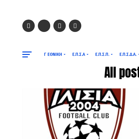
Γ ΕΘΝΙΚΉ
Ε.Π.Σ.Α
Ε.Π.Σ.Π.
Ε.Π.Σ.Δ.Α.
All po