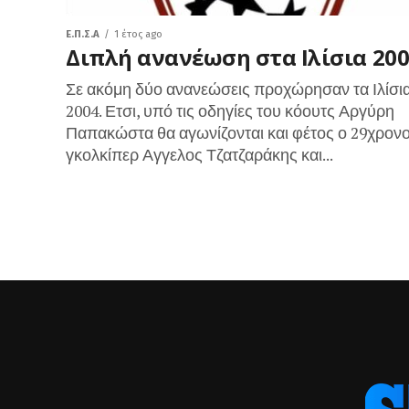
Ε.Π.Σ.Α
1 έτος ago
Διπλή ανανέωση στα Ιλίσια 20
Σε ακόμη δύο ανανεώσεις προχώρησαν τα Ιλίσι
2004. Ετσι, υπό τις οδηγίες του κόουτς Αργύρη
Παπακώστα θα αγωνίζονται και φέτος ο 29χρον
γκολκίπερ Αγγελος Τζατζαράκης και...