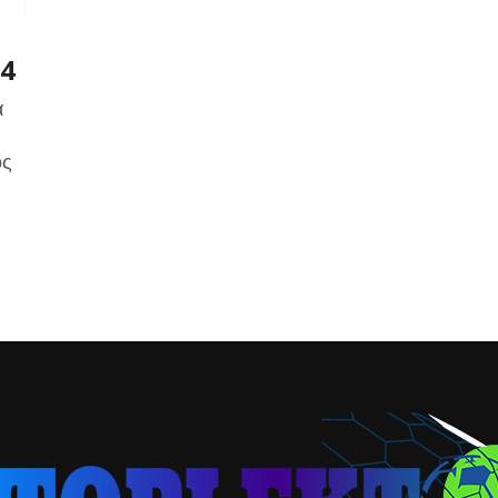
04
α
ος