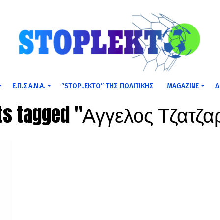
Ε.Π.Σ.Α.Ν.Α.
”STOPLEKTO” ΤΗΣ ΠΟΛΙΤΙΚΗΣ
MAGAZINE
Δ
sts tagged "Αγγελος Τζατζ