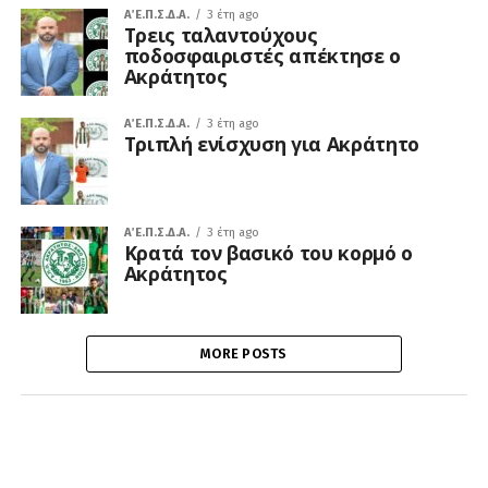
Α΄ Ε.Π.Σ.Δ.Α.
3 έτη ago
Τρεις ταλαντούχους
ποδοσφαιριστές απέκτησε ο
Ακράτητος
Α΄ Ε.Π.Σ.Δ.Α.
3 έτη ago
Τριπλή ενίσχυση για Ακράτητο
Α΄ Ε.Π.Σ.Δ.Α.
3 έτη ago
Κρατά τον βασικό του κορμό ο
Ακράτητος
MORE POSTS