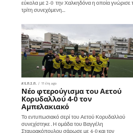
εύκολα με 2-0 την Χαλκηδόνα η οποία γνώρισε 
τρίτη συνεχόμενη...
Α΄ Ε.Π.Σ.Π.
11 έτη ago
Νέο φτερούγισμα του Αετού
Κορυδαλλού 4-0 τον
Αμπελακιακό
Το εντυπωσιακό σερί του Αετού Κορυδαλλού
συνεχίστηκε . Η ομάδα του Βαγγέλη
Σταυρακόπουλου σάρωσε με 4-0 και τον