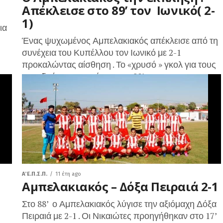
Απέκλεισε στο 89’ τον Ιωνικό( 2-
1)
ια
Ένας ψυχωμένος Αμπελακιακός απέκλεισε από τη
συνέχεια του Κυπέλλου τον Ιωνικό με 2-1
προκαλώντας αίσθηση . Το «χρυσό » γκολ για τους
γηπεδούχους σημείωσε στο 89’...
Α΄ Ε.Π.Σ.Π.
11 έτη ago
Αμπελακιακός – Δόξα Πειραιά 2-1
Στο 88’ ο Αμπελακιακός λύγισε την αξιόμαχη Δόξα
Πειραιά με 2-1 . Οι Νικαιώτες προηγήθηκαν στο 17’