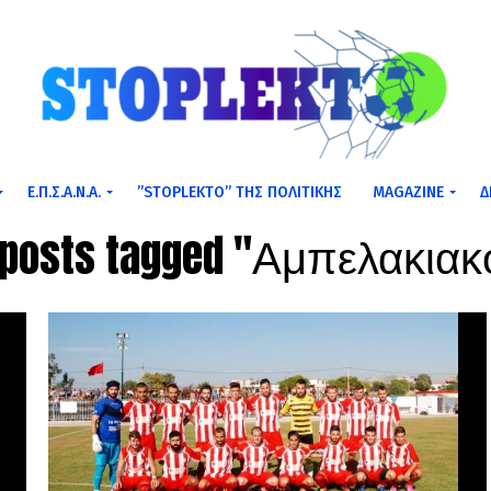
Ε.Π.Σ.Α.Ν.Α.
”STOPLEKTO” ΤΗΣ ΠΟΛΙΤΙΚΗΣ
MAGAZINE
Δ
l posts tagged "Αμπελακιακ