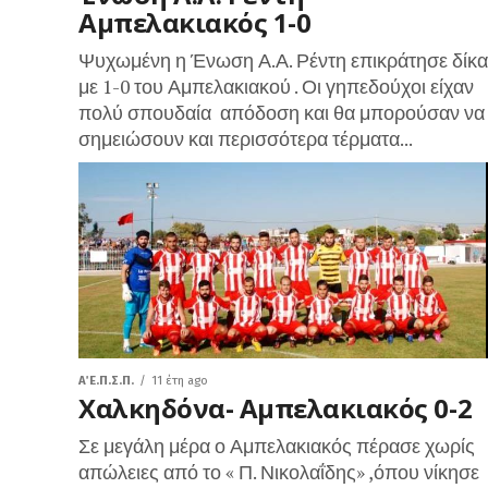
Αμπελακιακός 1-0
Ψυχωμένη η Ένωση Α.Α. Ρέντη επικράτησε δίκα
με 1-0 του Αμπελακιακού . Οι γηπεδούχοι είχαν
πολύ σπουδαία απόδοση και θα μπορούσαν να
σημειώσουν και περισσότερα τέρματα...
Α΄ Ε.Π.Σ.Π.
11 έτη ago
Χαλκηδόνα- Αμπελακιακός 0-2
Σε μεγάλη μέρα ο Αμπελακιακός πέρασε χωρίς
απώλειες από το « Π. Νικολαΐδης» ,όπου νίκησε