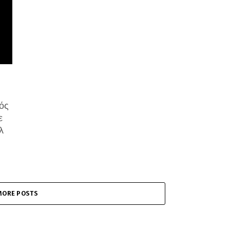
ός
ε
λ
MORE POSTS