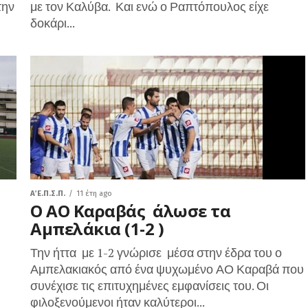
την
με τον Καλύβα. Και ενώ ο Ραπτόπουλος είχε
δοκάρι...
Α΄ Ε.Π.Σ.Π.
11 έτη ago
Ο ΑΟ Καραβάς άλωσε τα
Αμπελάκια (1-2 )
Την ήττα με 1-2 γνώρισε μέσα στην έδρα του ο
Αμπελακιακός από ένα ψυχωμένο ΑΟ Καραβά που
συνέχισε τις επιτυχημένες εμφανίσεις του. Οι
φιλοξενούμενοι ήταν καλύτεροι...