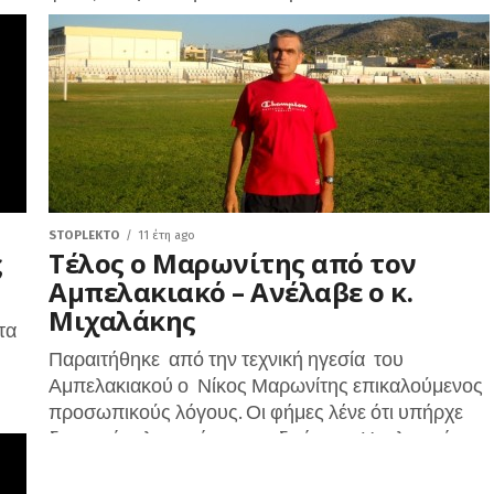
σε
STOPLEKTO
11 έτη ago
ς
Τέλος ο Μαρωνίτης από τον
Αμπελακιακό – Ανέλαβε ο κ.
Μιχαλάκης
τα
Παραιτήθηκε από την τεχνική ηγεσία του
Αμπελακιακού ο Νίκος Μαρωνίτης επικαλούμενος
προσωπικούς λόγους. Οι φήμες λένε ότι υπήρχε
διαφορά φιλοσοφίας με τη διοίκηση. Η τελευταία
πάντως...