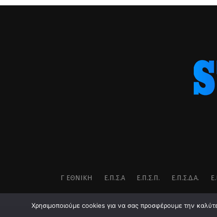
Γ ΕΘΝΙΚΉ
Ε.Π.Σ.Α
Ε.Π.Σ.Π.
Ε.Π.Σ.Δ.Α.
Ε.
Χρησιμοποιούμε cookies για να σας προσφέρουμε την καλύτερ