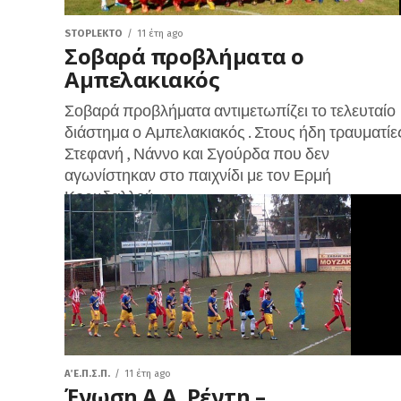
STOPLEKTO
11 έτη ago
Σοβαρά προβλήματα ο
Αμπελακιακός
Σοβαρά προβλήματα αντιμετωπίζει το τελευταίο
διάστημα ο Αμπελακιακός . Στους ήδη τραυματίε
Στεφανή , Νάννο και Σγούρδα που δεν
αγωνίστηκαν στο παιχνίδι με τον Ερμή
Κορυδαλλού...
Α΄ Ε.Π.Σ.Π.
11 έτη ago
Ένωση Α.Α. Ρέντη –