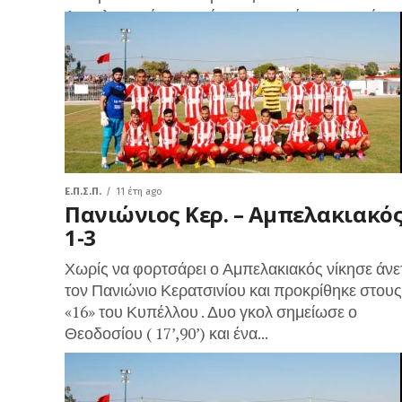
Αμπελακιακό πετυχαίνοντας την ένατη της νίκη 
εννιά...
Ε.Π.Σ.Π.
11 έτη ago
Πανιώνιος Κερ. – Αμπελακιακό
1-3
Χωρίς να φορτσάρει ο Αμπελακιακός νίκησε άνε
τον Πανιώνιο Κερατσινίου και προκρίθηκε στους
«16» του Κυπέλλου . Δυο γκολ σημείωσε ο
Θεοδοσίου ( 17’,90’) και ένα...