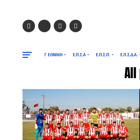
Γ ΕΘΝΙΚΉ
Ε.Π.Σ.Α
Ε.Π.Σ.Π.
Ε.Π.Σ.Δ.Α.
Al