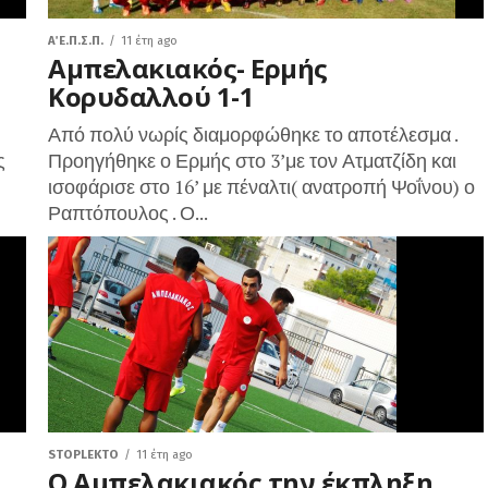
Α΄ Ε.Π.Σ.Π.
11 έτη ago
Αμπελακιακός- Ερμής
Κορυδαλλού 1-1
Από πολύ νωρίς διαμορφώθηκε το αποτέλεσμα .
ς
Προηγήθηκε ο Ερμής στο 3’με τον Ατματζίδη και
ισοφάρισε στο 16’ με πέναλτι( ανατροπή Ψοΐνου) ο
Ραπτόπουλος . Ο...
STOPLEKTO
11 έτη ago
Ο Αμπελακιακός την έκπληξη .