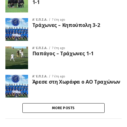
1-1
A' Ε.Π.Σ.Α.
7 έτη ago
Τράχωνες – Κηπούπολη 3-2
A' Ε.Π.Σ.Α.
7 έτη ago
Παπάγος – Τράχωνες 1-1
A' Ε.Π.Σ.Α.
7 έτη ago
Άρεσε στη Χωράφα ο ΑΟ Τραχώνων
MORE POSTS