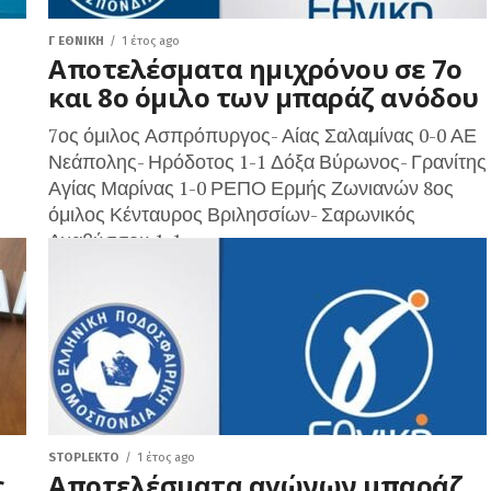
Γ ΕΘΝΙΚΉ
1 έτος ago
Αποτελέσματα ημιχρόνου σε 7ο
και 8ο όμιλο των μπαράζ ανόδου
7ος όμιλος Ασπρόπυργος- Αίας Σαλαμίνας 0-0 ΑΕ
Νεάπολης- Ηρόδοτος 1-1 Δόξα Βύρωνος- Γρανίτης
Αγίας Μαρίνας 1-0 ΡΕΠΟ Ερμής Ζωνιανών 8ος
όμιλος Κένταυρος Βριλησσίων- Σαρωνικός
Αναβύσσου 1-1...
την
STOPLEKTO
1 έτος ago
ς
Αποτελέσματα αγώνων μπαράζ