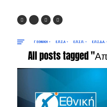
Γ ΕΘΝΙΚΉ
Ε.Π.Σ.Α
Ε.Π.Σ.Π.
Ε.Π.Σ.Δ.Α.
All posts tagged 