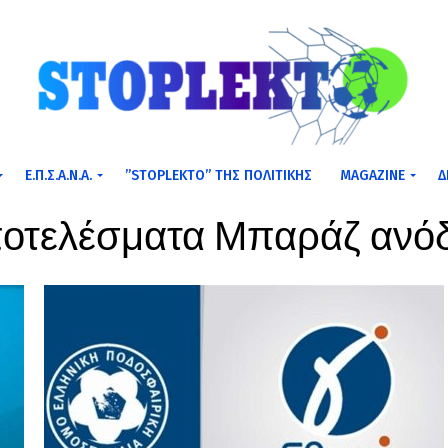
Ε.Π.Σ.Α.Ν.Α.
”STOPLEKTO” ΤΗΣ ΠΟΛΙΤΙΚΗΣ
MAGAZINE
Δ
"Αποτελέσματα Μπαράζ ανόδ