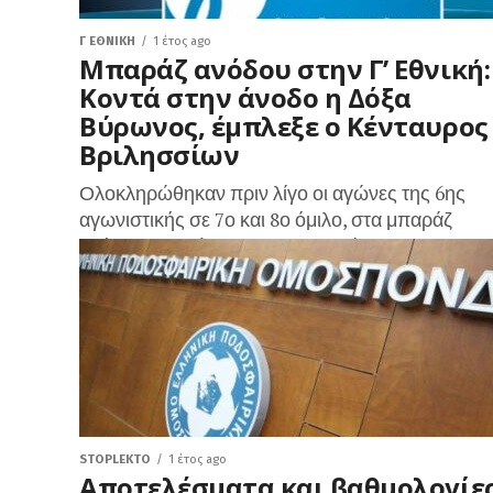
Γ ΕΘΝΙΚΉ
1 έτος ago
Μπαράζ ανόδου στην Γ’ Εθνική:
Κοντά στην άνοδο η Δόξα
Βύρωνος, έμπλεξε ο Κένταυρος
Βριλησσίων
Ολοκληρώθηκαν πριν λίγο οι αγώνες της 6ης
αγωνιστικής σε 7ο και 8ο όμιλο, στα μπαράζ
ανόδου μεταξύ των πρωταθλητών των ΕΠΣ για 
άνοδο στην Γ’...
STOPLEKTO
1 έτος ago
Αποτελέσματα και βαθμολογίε