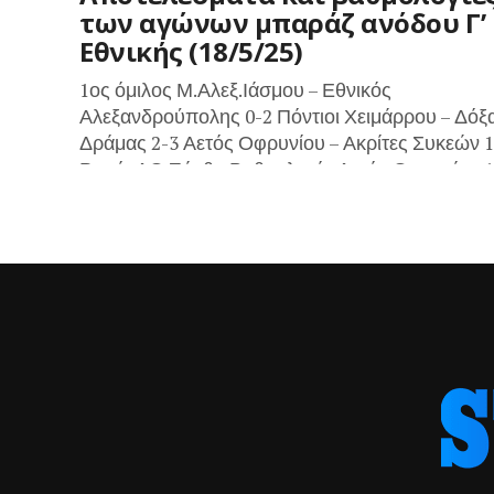
των αγώνων μπαράζ ανόδου Γ’
Εθνικής (18/5/25)
1ος όμιλος Μ.Αλεξ.Ιάσμου – Εθνικός
Αλεξανδρούπολης 0-2 Πόντιοι Χειμάρρου – Δόξ
Δράμας 2-3 Αετός Οφρυνίου – Ακρίτες Συκεών 1
Ρεπό: ΑΟ Ξάνθη Βαθμολογία Αετός Οφρυνίου 10