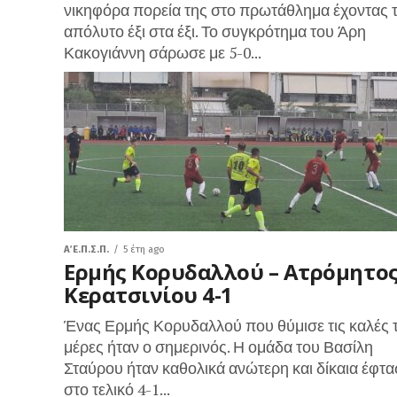
νικηφόρα πορεία της στο πρωτάθλημα έχοντας 
απόλυτο έξι στα έξι. Το συγκρότημα του Άρη
Κακογιάννη σάρωσε με 5-0...
Α΄ Ε.Π.Σ.Π.
5 έτη ago
Ερμής Κορυδαλλού – Ατρόμητο
Κερατσινίου 4-1
Ένας Ερμής Κορυδαλλού που θύμισε τις καλές 
μέρες ήταν ο σημερινός. Η ομάδα του Βασίλη
Σταύρου ήταν καθολικά ανώτερη και δίκαια έφτα
στο τελικό 4-1...