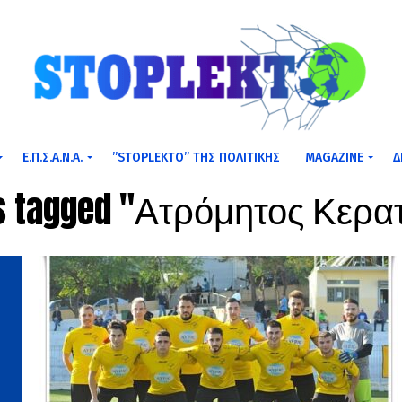
Ε.Π.Σ.Α.Ν.Α.
”STOPLEKTO” ΤΗΣ ΠΟΛΙΤΙΚΗΣ
MAGAZINE
Δ
ts tagged "Ατρόμητος Κερα