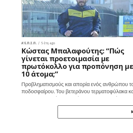
Α΄ Ε.Π.Σ.Π.
5 έτη ago
Κώστας Μπαλαφούτης: “Πώς
γίνεται προετοιμασία με
πρωτόκολλο για προπόνηση μ
10 άτομα;”
Προβληματισμούς και απορία ενός ανθρώπου τ
ποδοσφαίρου. Του βετεράνου τερματοφύλακα κα
νυν προπονητή του Ατρόμητου Κερατσινίου
Κωνσταντίνου Μπαλαφούτη. Ακολουθεί η
ανάρτηση που κοινοποίησε στον προσωπικό του