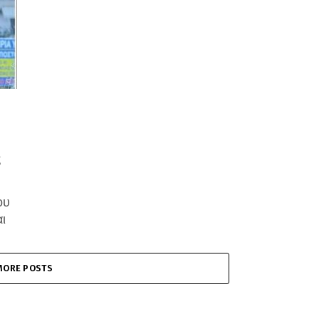
ε
ου
ι
...
MORE POSTS