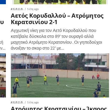
Α΄ Ε.Π.Σ.Π.
5 έτη ago
Αετός Κορυδαλλού – Ατρόμητος
ου
Κερατσινίου 2-1
Αγχωτική νίκη για τον Αετό Κορυδαλλού που
κατέβαλε δύσκολα στο 89’ τον ουραγό αλλά
κή
μαχητικό Ατρόμητο Κερατσινίου . Οι γηπεδούχοι
...
άνοιξαν το σκορ στο 22’ με...
Α΄ Ε.Π.Σ.Π.
5 έτη ago
Ατρόμητος Κερατσινίου – Ίκαρος