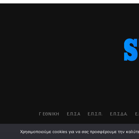
Γ ΕΘΝΙΚΉ
Ε.Π.Σ.Α
Ε.Π.Σ.Π.
Ε.Π.Σ.Δ.Α.
Ε.
Χρησιμοποιούμε cookies για να σας προσφέρουμε την καλύτερ