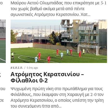
το
Μαύρου Αετού Ολυμπιάδας που επικράτησε με 5-1
του χωρίς βαθμό ακόμα μετά από πέντε
αγωνιστικές Ατρόμητου Κερατσινίου. Χατ...
Α΄ Ε.Π.Σ.Π.
5 έτη ago
ς
Ατρόμητος Κερατσινίου –
Φίλαθλοι 0-2
του
Ψυχωμένη πρώτη νίκη στο πρωτάθλημα για τους
Φιλάλθους, που έκαμψαν στη Χαραυγή με 2-0 τον
σε
Ατρόμητο Κερατσινίου, ο οποίος υπέστη την τρίτη
του συνεχόμενη ήττα από...