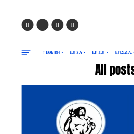
Γ ΕΘΝΙΚΉ
Ε.Π.Σ.Α
Ε.Π.Σ.Π.
Ε.Π.Σ.Δ.Α.
All pos