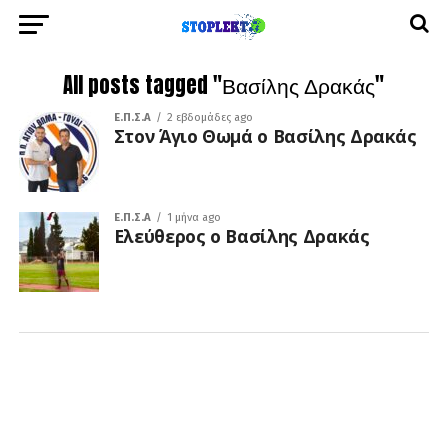
All posts tagged "Βασίλης Δρακάς"
Ε.Π.Σ.Α
2 εβδομάδες ago
Στον Άγιο Θωμά ο Βασίλης Δρακάς
Ε.Π.Σ.Α
1 μήνα ago
Ελεύθερος ο Βασίλης Δρακάς