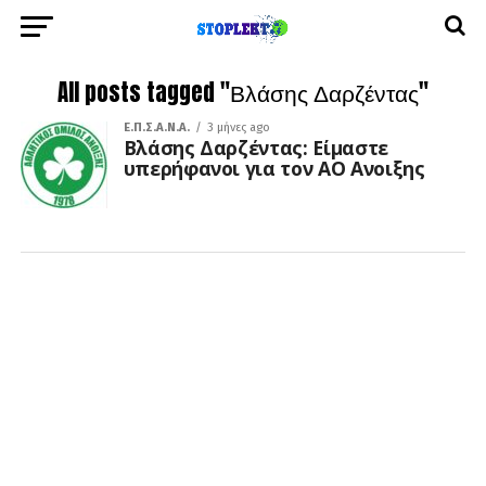
All posts tagged "Βλάσης Δαρζέντας"
Ε.Π.Σ.Α.Ν.Α.
3 μήνες ago
Βλάσης Δαρζέντας: Είμαστε
υπερήφανοι για τον ΑΟ Ανοιξης