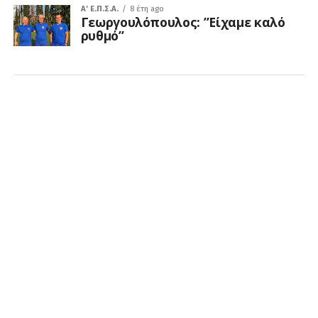
A' Ε.Π.Σ.Α.
8 έτη ago
Γεωργουλόπουλος: ”Είχαμε καλό
ρυθμό”