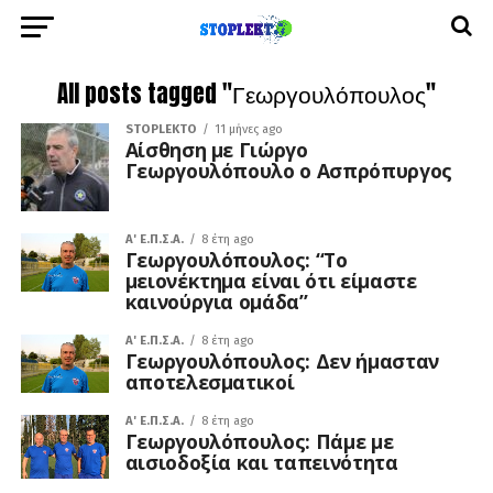
All posts tagged "Γεωργουλόπουλος"
STOPLEKTO
11 μήνες ago
Αίσθηση με Γιώργο
Γεωργουλόπουλο ο Ασπρόπυργος
A' Ε.Π.Σ.Α.
8 έτη ago
Γεωργουλόπουλος: “Το
μειονέκτημα είναι ότι είμαστε
καινούργια ομάδα”
A' Ε.Π.Σ.Α.
8 έτη ago
Γεωργουλόπουλος: Δεν ήμασταν
αποτελεσματικοί
A' Ε.Π.Σ.Α.
8 έτη ago
Γεωργουλόπουλος: Πάμε με
αισιοδοξία και ταπεινότητα