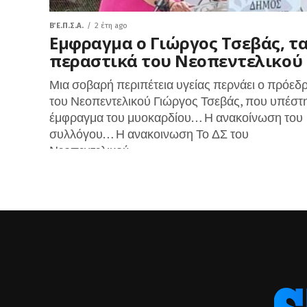
Β΄ Ε.Π.Σ.Α.
2 έτη ago
Εμφραγμα ο Γιώργος Τσεβάς, τ
περαστικά του Νεοπεντελικού
Μια σοβαρή περιπέτεια υγείας περνάει ο πρόεδ
του Νεοπεντελικού Γιώργος Τσεβάς, που υπέστ
έμφραγμα του μυοκαρδίου… Η ανακοίνωση του
συλλόγου… Η ανακοινωση Το ΔΣ του
Νεοπεντελικού...