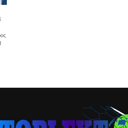
α
ρος
η