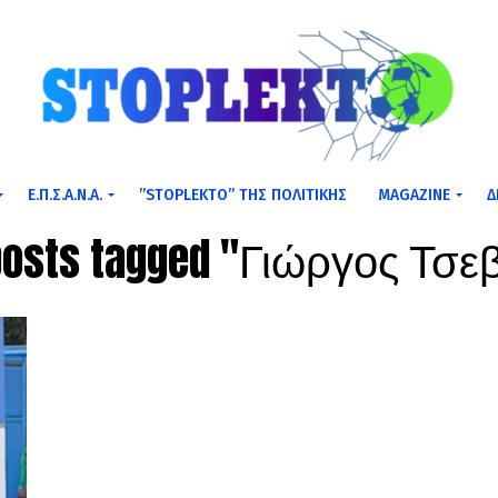
Ε.Π.Σ.Α.Ν.Α.
”STOPLEKTO” ΤΗΣ ΠΟΛΙΤΙΚΗΣ
MAGAZINE
Δ
 posts tagged "Γιώργος Τσε