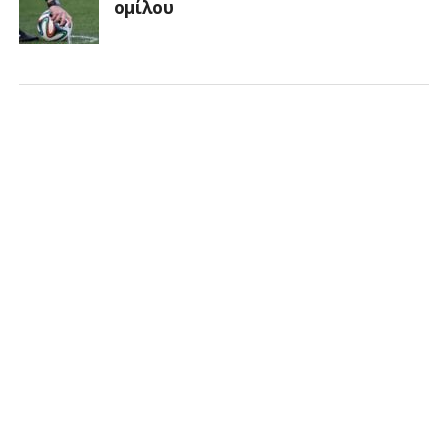
ομίλου