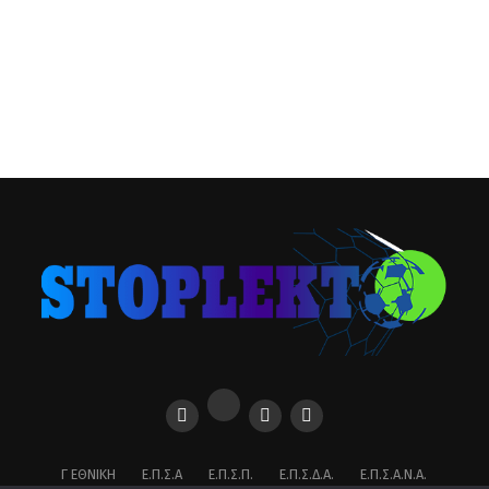
Γ ΕΘΝΙΚΉ
Ε.Π.Σ.Α
Ε.Π.Σ.Π.
Ε.Π.Σ.Δ.Α.
Ε.Π.Σ.Α.Ν.Α.