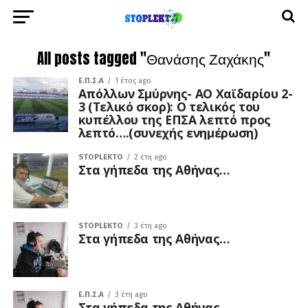
All posts tagged "Θανάσης Ζαχάκης"
Ε.Π.Σ.Α
1 έτος ago
Απόλλων Σμύρνης- ΑΟ Χαϊδαρίου 2-
3 (Τελικό σκορ): Ο τελικός του
κυπέλλου της ΕΠΣΑ λεπτό προς
λεπτό….(συνεχής ενημέρωση)
STOPLEKTO
2 έτη ago
Στα γήπεδα της Αθήνας…
STOPLEKTO
3 έτη ago
Στα γήπεδα της Αθήνας…
Ε.Π.Σ.Α
3 έτη ago
Στα γήπεδα της Αθήνας…