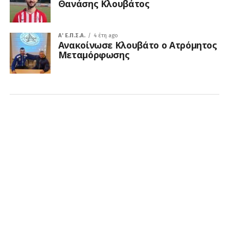
Θανάσης Κλουβάτος
A' Ε.Π.Σ.Α.
4 έτη ago
Ανακοίνωσε Κλουβάτο ο Ατρόμητος
Μεταμόρφωσης