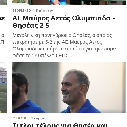
STOPLEKTO
11 μήνες ago
σε
ΑΕ Μαύρος Αετός Ολυμπιάδα –
Θησέας 2-5
ίο
Μεγάλη νίκη πανηγύρισε ο Θησέας, ο οποίος
ΣΠ,
επικράτησε με 5-2 της ΑΕ Μαύρος Αετός
Ολυμπιάδα και πήρε το εισιτήριο για την επόμενη
φάση του Κυπέλλου ΕΠΣ...
Β΄ Ε.Π.Σ.Π.
2 έτη ago
Τίτλοι τέλους για Θησέα και