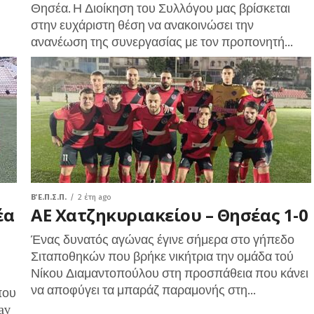
Θησέα. Η Διοίκηση του Συλλόγου μας βρίσκεται
στην ευχάριστη θέση να ανακοινώσει την
ανανέωση της συνεργασίας με τον προπονητή...
Β΄ Ε.Π.Σ.Π.
2 έτη ago
έα
ΑΕ Χατζηκυριακείου – Θησέας 1-0
Ένας δυνατός αγώνας έγινε σήμερα στο γήπεδο
Σιταποθηκών που βρήκε νικήτρια την ομάδα τού
Νίκου Διαμαντοπούλου στη προσπάθεια που κάνει
να αποφύγει τα μπαράζ παραμονής στη...
που
ay