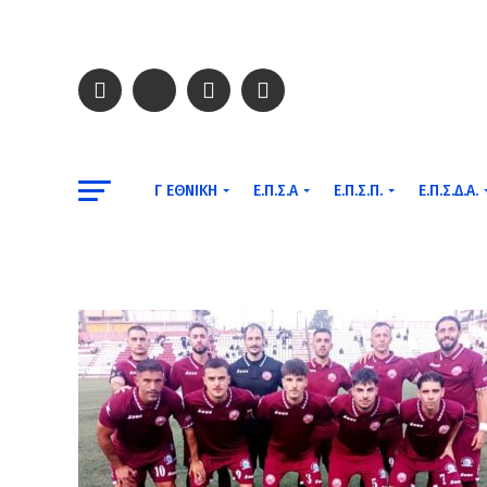
Γ ΕΘΝΙΚΉ
Ε.Π.Σ.Α
Ε.Π.Σ.Π.
Ε.Π.Σ.Δ.Α.