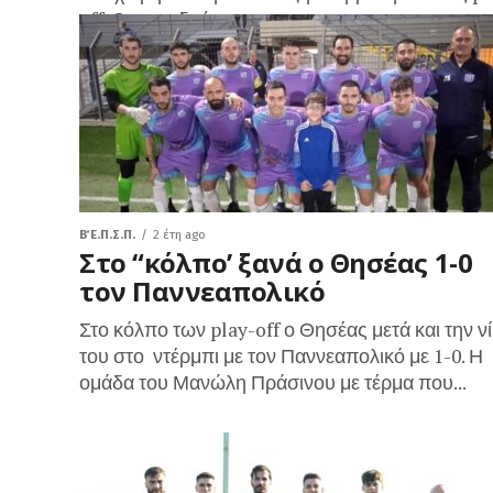
off. Οι γηπεδούχοι...
Β΄ Ε.Π.Σ.Π.
2 έτη ago
Στο “κόλπο’ ξανά ο Θησέας 1-0
τον Παννεαπολικό
Στο κόλπο των play-off ο Θησέας μετά και την ν
του στο ντέρμπι με τον Παννεαπολικό με 1-0. Η
ομάδα του Μανώλη Πράσινου με τέρμα που...