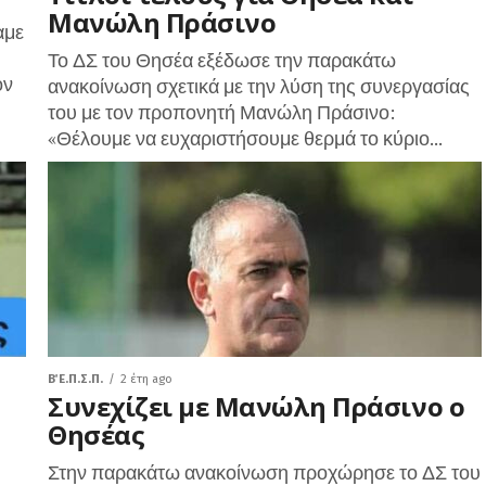
Μανώλη Πράσινο
αμε
Το ΔΣ του Θησέα εξέδωσε την παρακάτω
ον
ανακοίνωση σχετικά με την λύση της συνεργασίας
του με τον προπονητή Μανώλη Πράσινο:
«Θέλουμε να ευχαριστήσουμε θερμά το κύριο...
Β΄ Ε.Π.Σ.Π.
2 έτη ago
Συνεχίζει με Μανώλη Πράσινο ο
Θησέας
Στην παρακάτω ανακοίνωση προχώρησε το ΔΣ του