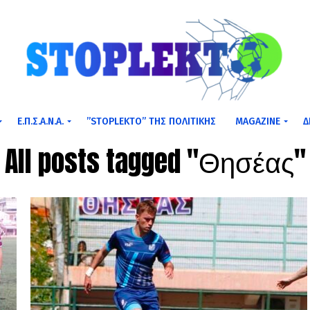
Ε.Π.Σ.Α.Ν.Α.
”STOPLEKTO” ΤΗΣ ΠΟΛΙΤΙΚΗΣ
MAGAZINE
Δ
All posts tagged "Θησέας"