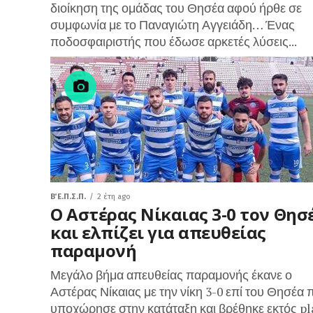
διοίκηση της ομάδας του Θησέα αφού ήρθε σε
συμφωνία με το Παναγιώτη Αγγειάδη… Ένας
ποδοσφαιριστής που έδωσε αρκετές λύσεις...
Β΄ Ε.Π.Σ.Π.
2 έτη ago
Ο Αστέρας Νίκαιας 3-0 τον Θησ
και ελπίζει για απευθείας
παραμονή
Μεγάλο βήμα απευθείας παραμονής έκανε ο
Αστέρας Νίκαιας με την νίκη 3-0 επί του Θησέα 
υποχώρησε στην κατάταξη και βρέθηκε εκτός pl