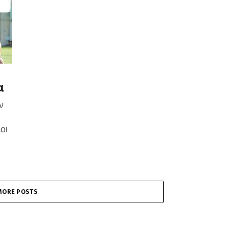
α
ν
οι
MORE POSTS