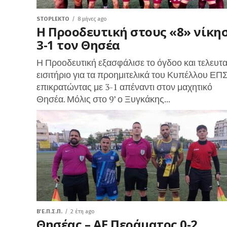
STOPLEKTO
8 μήνες ago
Η Προοδευτική στους «8» νίκη
3-1 τον Θησέα
Η Προοδευτική εξασφάλισε το όγδοο και τελευτα
εισιτήριο για τα προημιτελικά του Κυπέλλου ΕΠ
επικρατώντας με 3-1 απέναντι στον μαχητικό
Θησέα. Μόλις στο 9’ ο Ξυγκάκης...
Β΄ Ε.Π.Σ.Π.
2 έτη ago
Θησέας – ΑΕ Περάματος 0-2