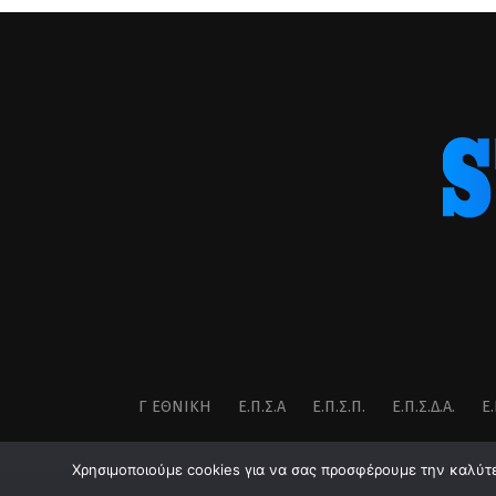
Γ ΕΘΝΙΚΉ
Ε.Π.Σ.Α
Ε.Π.Σ.Π.
Ε.Π.Σ.Δ.Α.
Ε.
Χρησιμοποιούμε cookies για να σας προσφέρουμε την καλύτερ