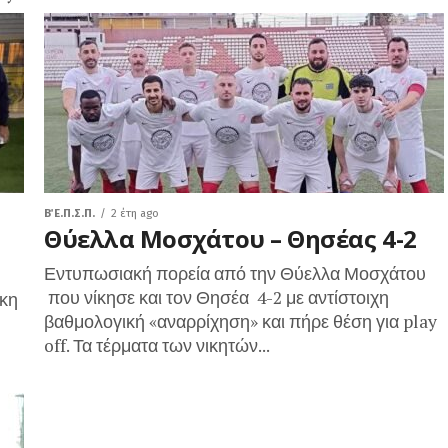
Β΄ Ε.Π.Σ.Π.
2 έτη ago
Θύελλα Μοσχάτου – Θησέας 4-2
Εντυπωσιακή πορεία από την Θύελλα Μοσχάτου
που νίκησε και τον Θησέα 4-2 με αντίστοιχη
ίκη
βαθμολογική «αναρρίχηση» και πήρε θέση για play
off. Τα τέρματα των νικητών...