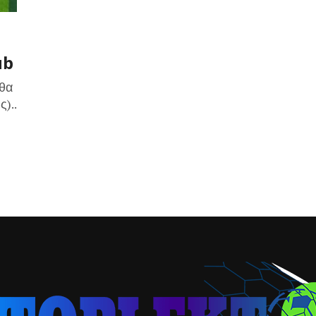
ub
 θα
)..