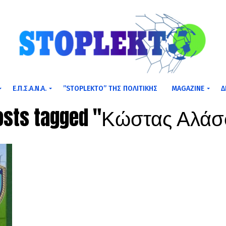
Ε.Π.Σ.Α.Ν.Α.
”STOPLEKTO” ΤΗΣ ΠΟΛΙΤΙΚΗΣ
MAGAZINE
Δ
posts tagged "Κώστας Αλά