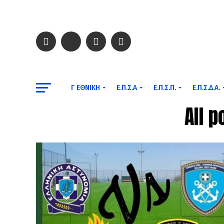
Γ ΕΘΝΙΚΉ
Ε.Π.Σ.Α
Ε.Π.Σ.Π.
Ε.Π.Σ.Δ.Α.
All 