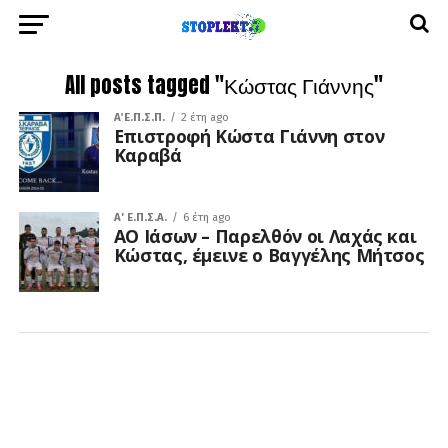
All posts tagged "Κώστας Γιάννης"
Α΄ Ε.Π.Σ.Π.
2 έτη ago
Επιστροφή Κώστα Γιάννη στον
Καραβά
A' Ε.Π.Σ.Α.
6 έτη ago
ΑΟ Ιάσων – Παρελθόν οι Λαχάς και
Κώστας, έμεινε ο Βαγγέλης Μήτσος