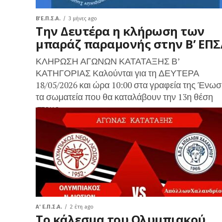
Β΄ Ε.Π.Σ.Α.
3 μήνες ago
Την Δευτέρα η κλήρωση των
μπαράζ παραμονής στην Β’ ΕΠΣ
ΚΛΗΡΩΣΗ ΑΓΩΝΩΝ ΚΑΤΑΤΑΞΗΣ Β’
ΚΑΤΗΓΟΡΙΑΣ Καλούνται για τη ΔΕΥΤΕΡΑ
18/05/2026 και ώρα 10:00 στα γραφεία της Ένωσ
τα σωματεία που θα καταλάβουν την 13η θέση
στους...
A' Ε.Π.Σ.Α.
2 έτη ago
Το κάλεσμα του Ολυμπιακού