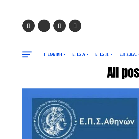
Γ ΕΘΝΙΚΉ
Ε.Π.Σ.Α
Ε.Π.Σ.Π.
Ε.Π.Σ.Δ.Α.
All p