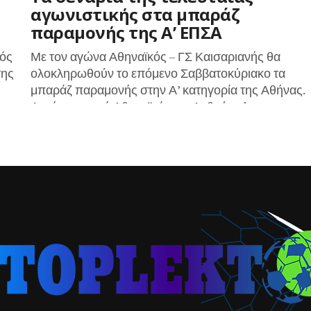
αγωνιστικής στα μπαράζ
παραμονής της Α’ ΕΠΣΑ
κός
Με τον αγώνα Αθηναϊκός – ΓΣ Καισαριανής θα
της
ολοκληρωθούν το επόμενο Σαββατοκύριακο τα
μπαράζ παραμονής στην Α’ κατηγορία της Αθήνας.
Αυτή τη στιγμή Αθηναϊκός και Ανθούπολη...