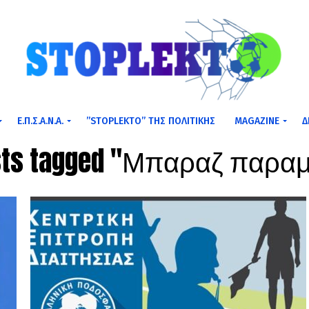
Ε.Π.Σ.Α.Ν.Α.
”STOPLEKTO” ΤΗΣ ΠΟΛΙΤΙΚΗΣ
MAGAZINE
Δ
osts tagged "Μπαραζ παρα