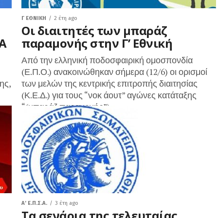
Γ ΕΘΝΙΚΉ
2 έτη ago
Οι διαιτητές των μπαράζ
Α
παραμονής στην Γ’ Εθνική
Από την ελληνική ποδοσφαιρική ομοσπονδία
(Ε.Π.Ο.) ανακοινώθηκαν σήμερα (12/6) οι ορισμοί
ης,
των μελών της κεντρικής επιτροπής διαιτησίας
(Κ.Ε.Δ.) για τους “νοκ άουτ” αγώνες κατάταξης
“(μπαράζ παραμονής”)...
A' Ε.Π.Σ.Α.
3 έτη ago
Τα σενάρια της τελευταίας