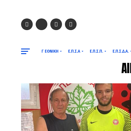
Γ ΕΘΝΙΚΉ
Ε.Π.Σ.Α
Ε.Π.Σ.Π.
Ε.Π.Σ.Δ.Α.
A