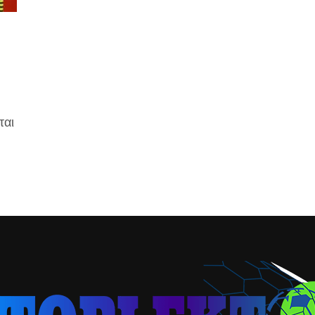
ται
η