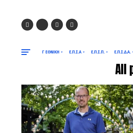
Γ ΕΘΝΙΚΉ
Ε.Π.Σ.Α
Ε.Π.Σ.Π.
Ε.Π.Σ.Δ.Α.
All