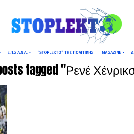
Ε.Π.Σ.Α.Ν.Α.
”STOPLEKTO” ΤΗΣ ΠΟΛΙΤΙΚΗΣ
MAGAZINE
Δ
 posts tagged "Ρενέ Χένρικ