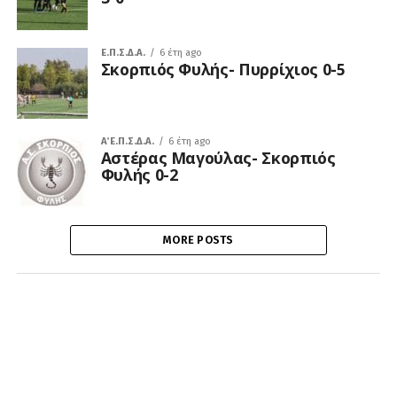
Ε.Π.Σ.Δ.Α.
6 έτη ago
Σκορπιός Φυλής- Πυρρίχιος 0-5
Α΄ Ε.Π.Σ.Δ.Α.
6 έτη ago
Αστέρας Μαγούλας- Σκορπιός
Φυλής 0-2
MORE POSTS