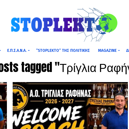
Ε.Π.Σ.Α.Ν.Α.
”STOPLEKTO” ΤΗΣ ΠΟΛΙΤΙΚΗΣ
MAGAZINE
Δ
posts tagged "Τρίγλια Ραφ