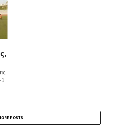
ς,
τις
-1
MORE POSTS