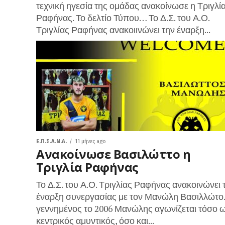
τεχνική ηγεσία της ομάδας ανακοίνωσε η Τριγλί
Ραφήνας. Το δελτίο Τύπου… Το Δ.Σ. του Α.Ο.
Τριγλίας Ραφήνας ανακοιινώνει την έναρξη...
Ε.Π.Σ.Α.Ν.Α.
11 μήνες ago
Ανακοίνωσε Βασιλώττο η
Τριγλία Ραφήνας
Το Δ.Σ. του Α.Ο. Τριγλίας Ραφήνας ανακοινώνει 
έναρξη συνεργασίας με τον Μανώλη Βασιλλώτο
γεννημένος το 2006 Μανώλης αγωνίζεται τόσο 
κεντρικός αμυντικός, όσο και...