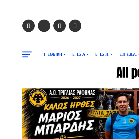
Γ ΕΘΝΙΚΉ
Ε.Π.Σ.Α
Ε.Π.Σ.Π.
Ε.Π.Σ.Δ.Α.
All 