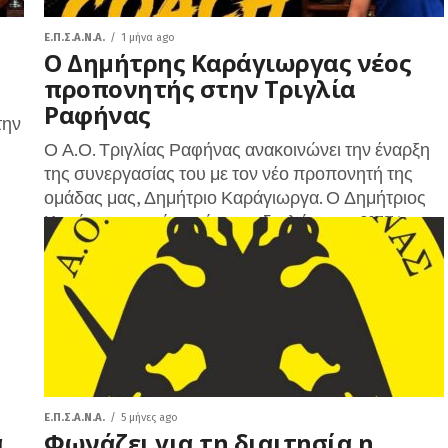
Ε.Π.Σ.Α.Ν.Α.
1 μήνα ago
Ο Δημήτρης Καράγιωργας νέος
προπονητής στην Τριγλία
Ραφήνας
την
Ο Α.Ο. Τριγλίας Ραφήνας ανακοινώνει την έναρξη
της συνεργασίας του με τον νέο προπονητή της
ομάδας μας, Δημήτριο Καράγιωργα. Ο Δημήτριος
Καράγιωργας είναι κάτοχος διπλώματος UEFA...
Ε.Π.Σ.Α.Ν.Α.
5 μήνες ago
α
Φωνάζει για τη διαιτησία η