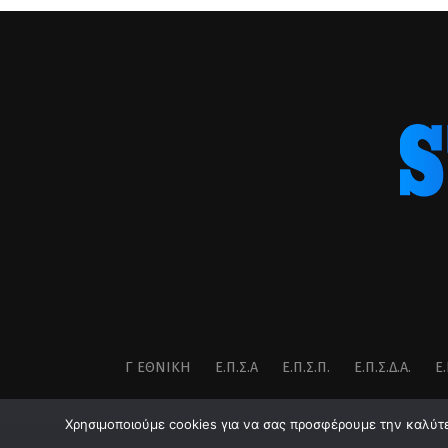
Γ ΕΘΝΙΚΉ
Ε.Π.Σ.Α
Ε.Π.Σ.Π.
Ε.Π.Σ.Δ.Α.
Ε.
Χρησιμοποιούμε cookies για να σας προσφέρουμε την καλύτερ