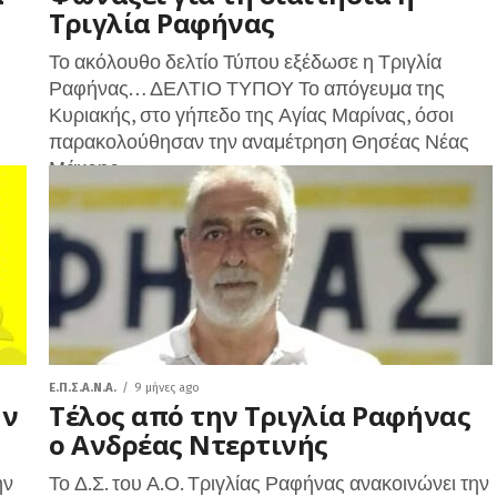
Τριγλία Ραφήνας
Το ακόλουθο δελτίο Τύπου εξέδωσε η Τριγλία
Ραφήνας… ΔΕΛΤΙΟ ΤΥΠΟΥ Το απόγευμα της
Κυριακής, στο γήπεδο της Αγίας Μαρίνας, όσοι
παρακολούθησαν την αναμέτρηση Θησέας Νέας
Μάκρης...
Ε.Π.Σ.Α.Ν.Α.
9 μήνες ago
ην
Τέλος από την Τριγλία Ραφήνας
ο Ανδρέας Ντερτινής
ην
Το Δ.Σ. του Α.Ο. Τριγλίας Ραφήνας ανακοινώνει την