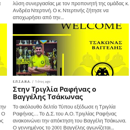
α
λύση συνεργασίας με τον προπονητή της ομάδας κ.
Ανδρέα Ντερτινή. Ο κ. Ντερτινής ζήτησε να
αποχωρήσει από την...
Ε.Π.Σ.Α.Ν.Α.
1 έτος ago
Στην Τριγλία Ραφήνας ο
Βαγγέλης Τσάκωνας
την
Το ακόλουθο δελτίο Τύπου εξέδωσε η Τριγλία
. Ο
Ραφήνας… Το Δ.Σ. του Α.Ο. Τριγλίας Ραφήνας
ως
ανακοινώνει την απόκτηση του Βαγγέλη Τσάκωνα.
Ο γεννημένος το 2001 Βαγγέλης αγωνίζεται...