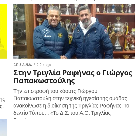
Ε.Π.Σ.Α.Ν.Α.
2 έτη ago
Στην Τριγλία Ραφήνας ο Γιώργος
Παπακωστούλης
Την επιστροφή του κόουτς Γιώργου
Παπακωστούλη στην τεχνική ηγεσία της ομάδας
της
ανακοίνωσε η διοίκηση της Τριγλίας Ραφήνας. Το
ς.
δελτίο Τύπου… «Το Δ.Σ. του Α.Ο. Τριγλίας
Ραφήνας...