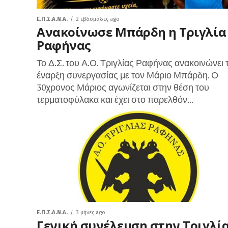
Ε.Π.Σ.Α.Ν.Α.
2 εβδομάδες ago
Ανακοίνωσε Μπάρδη η Τριγλία
Ραφήνας
Το Δ.Σ. του Α.Ο. Τριγλίας Ραφήνας ανακοινώνει 
έναρξη συνεργασίας με τον Μάριο Μπάρδη. Ο
30χρονος Μάριος αγωνίζεται στην θέση του
τερματοφύλακα και έχει στο παρελθόν...
Ε.Π.Σ.Α.Ν.Α.
3 μήνες ago
Γενική συνέλευση στην Τριγλί