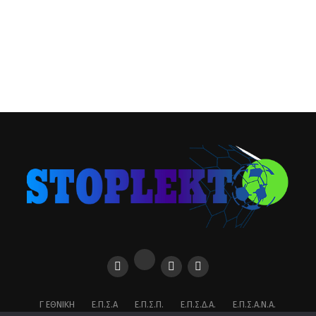
Γ ΕΘΝΙΚΉ
Ε.Π.Σ.Α
Ε.Π.Σ.Π.
Ε.Π.Σ.Δ.Α.
Ε.Π.Σ.Α.Ν.Α.