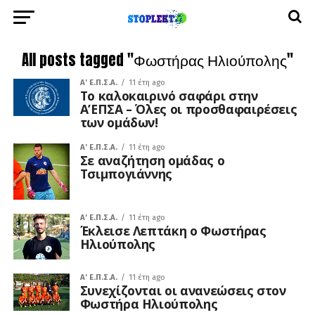
All posts tagged "Φωστήρας Ηλιούπολης"
A' Ε.Π.Σ.Α.
11 έτη ago
Το καλοκαιρινό σαφάρι στην
Α’ΕΠΣΑ – Όλες οι προσθαφαιρέσεις
των ομάδων!
A' Ε.Π.Σ.Α.
11 έτη ago
Σε αναζήτηση ομάδας ο
Τσιμπογιάννης
A' Ε.Π.Σ.Α.
11 έτη ago
Έκλεισε Λεπτάκη ο Φωστήρας
Ηλιούπολης
A' Ε.Π.Σ.Α.
11 έτη ago
Συνεχίζονται οι ανανεώσεις στον
Φωστήρα Ηλιούπολης