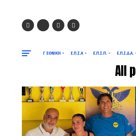
Γ ΕΘΝΙΚΉ
Ε.Π.Σ.Α
Ε.Π.Σ.Π.
Ε.Π.Σ.Δ.Α.
All