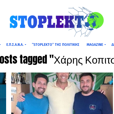
Ε.Π.Σ.Α.Ν.Α.
”STOPLEKTO” ΤΗΣ ΠΟΛΙΤΙΚΗΣ
MAGAZINE
Δ
 posts tagged "Χάρης Κοπιτ