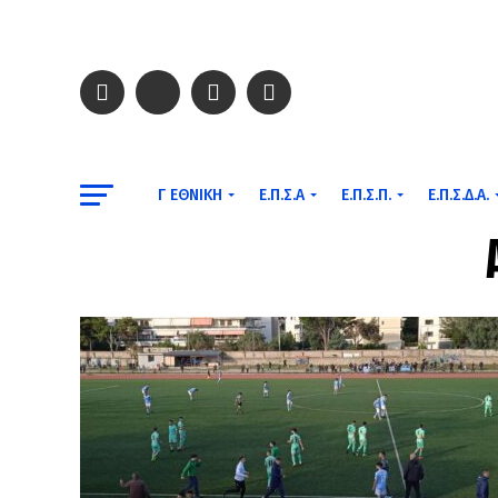
Γ ΕΘΝΙΚΉ
Ε.Π.Σ.Α
Ε.Π.Σ.Π.
Ε.Π.Σ.Δ.Α.