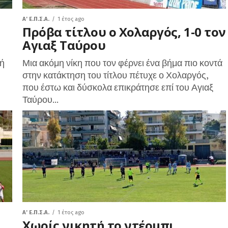
A' Ε.Π.Σ.Α.
1 έτος ago
Πρόβα τίτλου ο Χολαργός, 1-0 τον
Αγιαξ Ταύρου
τή
Μια ακόμη νίκη που τον φέρνει ένα βήμα πιο κοντά
στην κατάκτηση του τίτλου πέτυχε ο Χολαργός,
που έστω και δύσκολα επικράτησε επί του Αγιαξ
Ταύρου...
A' Ε.Π.Σ.Α.
1 έτος ago
Χωρίς νικητή το ντέρμπι