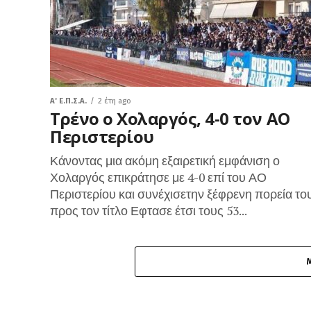
A' Ε.Π.Σ.Α.
2 έτη ago
Τρένο ο Χολαργός, 4-0 τον ΑΟ
Περιστερίου
Κάνοντας μια ακόμη εξαιρετική εμφάνιση ο
Χολαργός επικράτησε με 4-0 επί του ΑΟ
Περιστερίου και συνέχισετην ξέφρενη πορεία το
προς τον τίτλο Εφτασε έτσι τους 53...