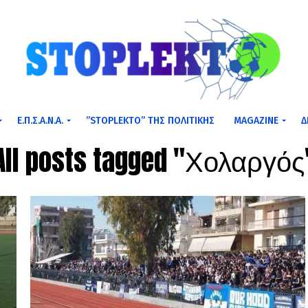
Ε.Π.Σ.Α.Ν.Α.
”STOPLEKTO” ΤΗΣ ΠΟΛΙΤΙΚΗΣ
MAGAZINE
Δ
All posts tagged "Χολαργός