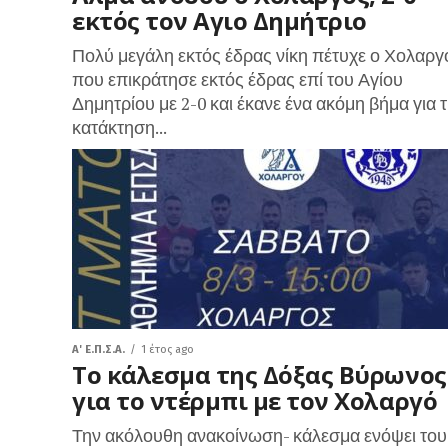
εκτός τον Αγιο Δημήτριο
Πολύ μεγάλη εκτός έδρας νίκη πέτυχε ο Χολαργ
που επικράτησε εκτός έδρας επί του Αγίου
Δημητρίου με 2-0 και έκανε ένα ακόμη βήμα για 
κατάκτηση...
A' Ε.Π.Σ.Α.
1 έτος ago
Το κάλεσμα της Δόξας Βύρωνος
για το ντέρμπι με τον Χολαργό
Την ακόλουθη ανακοίνωση- κάλεσμα ενόψει του