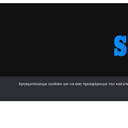
Χρησιμοποιούμε cookies για να σας προσφέρουμε την καλύτερ
Γ ΕΘΝΙΚΉ
Ε.Π.Σ.Α
Ε.Π.Σ.Π.
Ε.Π.Σ.Δ.Α.
Ε.