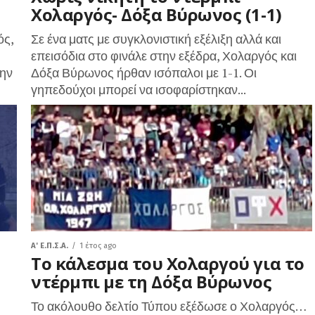
Χολαργός- Δόξα Βύρωνος (1-1)
ός,
Σε ένα ματς με συγκλονιστική εξέλιξη αλλά και
επεισόδια στο φινάλε στην εξέδρα, Χολαργός και
την
Δόξα Βύρωνος ήρθαν ισόπαλοι με 1-1. Οι
γηπεδούχοι μπορεί να ισοφαρίστηκαν...
A' Ε.Π.Σ.Α.
1 έτος ago
Το κάλεσμα του Χολαργού για το
ντέρμπι με τη Δόξα Βύρωνος
Το ακόλουθο δελτίο Τύπου εξέδωσε ο Χολαργός…