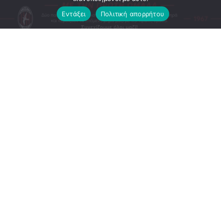
Εντάξει
Πολιτική απορρήτου
Ο ΑΟ Περιστερίου συνεχίζει να δίνει χώρο και ευκαιρίες
στα νέα παιδιά της ακαδημίας του.
Οι Άγγελος Ντάσιος και Αντώνης Σταματάκης,αμφότεροι
γεννημένοι το 2011,θα συμμετέχουν στην προετοιμασία
της πρώτης ομάδας,αποκομίζοντας πολύτιμες εμπειρίες
δίπλα στους μεγαλύτερους. Η παρουσία τους αποτελεί
ακόμη ένα βήμα στη φιλοσοφία του συλλόγου μας: να
επενδύουμε στα δικά μας παιδιά και να δημιουργούμε τον
δρόμο από την Ακαδημία στην ανδρική ομάδα.
Καλή αρχή Άγγελε και Αντώνη!