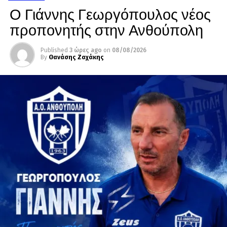
Ο Γιάννης Γεωργόπουλος νέος
προπονητής στην Ανθούπολη
Published
3 ώρες ago
on
08/08/2026
By
Θανάσης Ζαχάκης