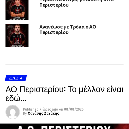
Περιστερίου
Ανανέωσε με Τρόκα ο ΑΟ
Περιστερίου
Ε.Π.Σ.Α
ΑΟ Περιστερίου: Το μέλλον είναι
εδώ…
Published
7 ώρες ago
on
08/08/2026
By
Θανάσης Ζαχάκης