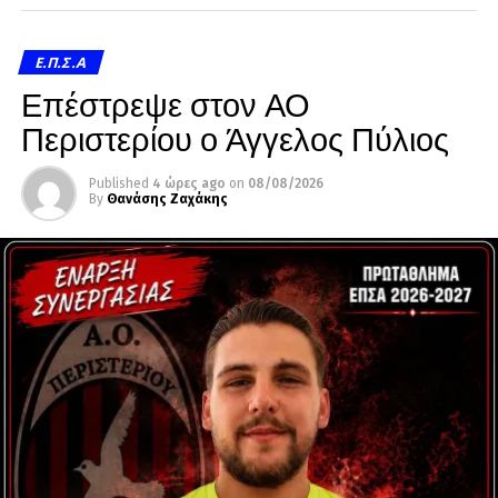
Ε.Π.Σ.Α
Επέστρεψε στον ΑΟ
Περιστερίου ο Άγγελος Πύλιος
Published
4 ώρες ago
on
08/08/2026
By
Θανάσης Ζαχάκης